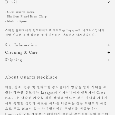
Detail
· Clear Quartz 10mm
· Rhodium Plated Brass Clasp
· Made in Spain
스페인 톨레도에서 핸드메이드로 제작되는 Lepagon의 네크리스입니다.
석영 비즈와 블랙 컬러의 실이 대비되는 멋스러운 디자인입니다.
Size Information
제품의 일정 수량을 측정한 평균치수로 재는 방법과 위치에 따라 1~3cm
Cleaning & Care
편차가 있을 수 있습니다. (치수단위 : cm)
해외 수입 제품 특성상 A/S 및 적립금 지급이 불가합니다.
Shipping
주문 후, 1-3일 후 순차적 발송되는 제품입니다.(주말/공휴일 제외)
Brass 제품은 오래 사용하기 위해 특별한 관리가 필요합니다.
사이즈
길이
무게
향수 및 비누, 화장품 등의 화학 물질이 닿지 않도록 주의해 주세요.
About Quartz Necklace
OS
38.5
50g
착용 빈도에 따라 시간이 지나면서 변색이 될 수 있습니다.
변색 정도가 심할 경우 동봉된 천으로 가볍게 닦아주시고,
예술, 건축, 전통 및 앤티크한 장식물에서 영감을 받아 시대를 초
착용하지 않을 때에는 공기가 닿지 않는 폴리백과 파우치에 넣어
월한 작품을 선보이는 Lepagón의 디자이너이자 설립자인 Gema
보관하는 것을 권해드립니다.
Palacio는 단순히 치장을 위한 장식을 만드는 것이 아니라 사용자
에게 특별한 경험과 새로운 시야를 제공하는 것을 브랜드의 사명
으로 두고 희소성 있는 하이퀄리티의 주얼리를 제공합니다.
Lepagon의 모든 제품은 스페인에서 숙련된 장인들에 의해 핸드메