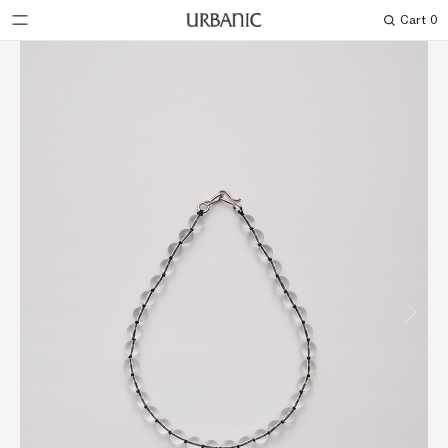
Cart
0
Search