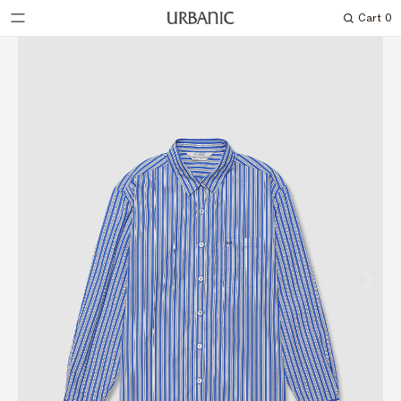
Cart
0
Search