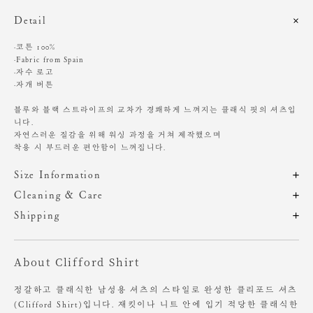
Detail
·코튼 100%
·Fabric from Spain
·자수 로고
·자개 버튼
블루와 블랙 스트라이프의 교차가 경쾌하게 느껴지는 클래식 핏의 셔츠입
니다.
자연스러운 질감을 위해 워싱 과정을 거쳐 제작했으며
착용 시 부드러운 편안함이 느껴집니다.
Size Information
제품의 일정 수량을 측정한 평균치수로 재는 방법과 위치에 따라 1~3cm
Cleaning & Care
편차가 있을 수 있습니다. (치수단위 : cm)
드라이클리닝 권장
Shipping
찬물에 단독 손세탁 권장
주문 후, 1-3일 후 순차적 발송되는 제품입니다.(주말/공휴일 제외)
기계 세탁 시 변형, 이염,변색, 탈색 있음
사이즈
총장
어깨
가슴
암홀
소매
염소, 산소계 표백제 사용 금지
About Clifford Shirt
원단에 직접 다림질 시 변형 가능성 있음. 스팀 다림질 권장
OS
66.5
44.5
53.5
22.5
56
장시간 수분에 노출 시 변형 가능성 있음
정갈하고 클래식한 남성용 셔츠의 스타일로 완성한 클리포드 셔츠
소비자의 부주의로 인한 제품 훼손 및 세탁 잘못으로 인한
(Clifford Shirt)입니다. 재킷이나 니트 안에 입기 적당한 클래식한
Heights 168cm / Waist 23" Slim 55 size.
변형에 대해서는 보상의 책임을 지지 않습니다.