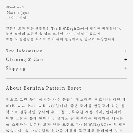
·Wool 100%
·Made in Japan
·자수 디테일
일본의 모자 전문 브랜드인 The H.W.Dog&Co에서 제작한 베레입니다.
블랙 컬러의 포근한 울 펠트 소재에 자수 디테일이 있으며
착용 시 불편함을 최소화 하기 위해 밴딩처리된 입구가 특징입니다.
Size Information
제품의 일정 수량을 측정한 평균치수로 재는 방법과 위치에 따라 1~3cm
Cleaning & Care
편차가 있을 수 있습니다. (치수단위 : cm)
해외 수입 제품 특성상 A/S 및 적립금 지급이 불가합니다.
Shipping
주문 후, 1-3일 후 순차적 발송되는 제품입니다.(주말/공휴일 제외)
해당 제품의 소재 특성 상 강하게 당기면 가죽이 찢어질 우려가 있으니 주
사이즈
머리둘레
의해 주세요.
About Bernina Pattern Beret
OS
56-60
기계 세탁 및 손세탁 등 모든 세탁을 권장하지 않습니다.
물에 젖을 시 그늘에서 뉘여서 말리세요.
펜으로 그린 듯이 섬세한 자수 문양이 멋스러운 ‘베르니나 패턴 베
레(Bernina Pattern Beret)’입니다. 좋은 모자를 만들고자 하는 철
헤어 악세서리 제품의 컨디션을 오래 유지하기 위해서는
학으로 전통적인 방식의 우드 몰드, 특수한 재봉 기계, 빈티지에
향수 및 비누, 화장품 등의 화학 물질이 닿지 않도록 주의해 주세요.
대한 고찰을 통해 현대의 감성과도 잘 어울리는 아름다운 제품들
을 소개하는 일본의 모자 전문 브랜드 The H.W.Dog&Co에서 제작
착용하지 않을 때에는 동봉된 케이스나 더스트백에 넣어 보관하는 것을
권해드립니다.
했습니다. 울 100% 펠트 원단을 사용해 포근하고 클래식한 멋이