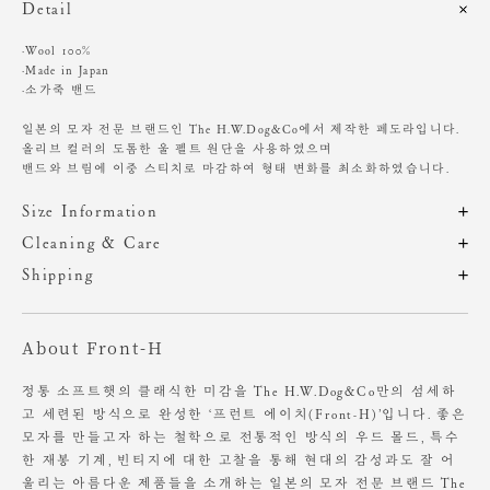
Detail
·Wool 100%
·Made in Japan
·소가죽 밴드
일본의 모자 전문 브랜드인 The H.W.Dog&Co에서 제작한 페도라입니다.
올리브 컬러의 도톰한 울 펠트 원단을 사용하였으며
밴드와 브림에 이중 스티치로 마감하여 형태 변화를 최소화하였습니다.
Size Information
제품의 일정 수량을 측정한 평균치수로 재는 방법과 위치에 따라 1~3cm
Cleaning & Care
편차가 있을 수 있습니다. (치수단위 : cm)
해외 수입 제품 특성상 A/S 및 적립금 지급이 불가합니다.
Shipping
주문 후, 1-3일 후 순차적 발송되는 제품입니다.(주말/공휴일 제외)
소프트햇 특유의 아름다운 실루엣을 오래 유지하기 위해
사이즈
세로
머리둘레
챙길이
크라운이 아닌 브림을 잡고 착용하는 것을 추천 드립니다.
About Front-H
OS
10.5
57
8
기계 세탁 및 손세탁 등 모든 세탁을 권장하지 않습니다.
물에 젖을 시 그늘에서 뉘여서 말리세요.
정통 소프트햇의 클래식한 미감을 The H.W.Dog&Co만의 섬세하
고 세련된 방식으로 완성한 ‘프런트 에이치(Front-H)’입니다. 좋은
헤어 악세서리 제품의 컨디션을 오래 유지하기 위해서는
모자를 만들고자 하는 철학으로 전통적인 방식의 우드 몰드, 특수
향수 및 비누, 화장품 등의 화학 물질이 닿지 않도록 주의해 주세요.
한 재봉 기계, 빈티지에 대한 고찰을 통해 현대의 감성과도 잘 어
울리는 아름다운 제품들을 소개하는 일본의 모자 전문 브랜드 The
착용하지 않을 때에는 동봉된 케이스나 더스트백에 넣어 보관하는 것을