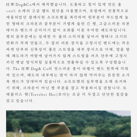
권해드립니다.
H.W.Dog&Co에서 제작했습니다. 도톰하고 힘이 있게 만든 울
100% 소재의 고급 펠트 원단을 사용했으며, 유럽에서 전통적으로
애용되었던 클래식한 소프트햇을 복각하여 윗부분이 부드럽게 눌
린 형태의 크라운과 끝부분이 가볍게 들린 긴 챙, 고급스러운 리본
테이프 밴드가 군더더기 없이 조화를 이룬 우아한 페도라입니다.
챙의 끝부분에는 섬세한 두 줄의 스티치를 넣어서 형태나 크기의
변화가 적게 만들고, 두 겹의 리본 장식을 고정시킨 밴드에는 작은
싸개 단추와 신축성이 좋은 스트링을 세부 장식으로 더해, 말을 탈
때 페도라가 바람에 날아가지 않게 스트링을 셔츠 단추에 고정시
키던 옛날 방식처럼 실용적으로 연출하실 수 있도록 구성했습니
다. The H.W.Dog& Co의 멋스러운 종이 라벨이 밴드 한쪽에 끼워
져 있으며, 페도라 내부에는 땀이 차지 않게 막아주는 튼튼한 소가
죽 밴드가 덧대어져 있습니다. 소프트햇의 실루엣을 오래 유지하
기 위해, 크라운이 아닌 챙 부분을 잡고 착용하시길 권합니다. 트
래블러스 햇(Travelers Hat)보다는 조금 더 두껍고 단단한 질감을
갖고 있습니다.