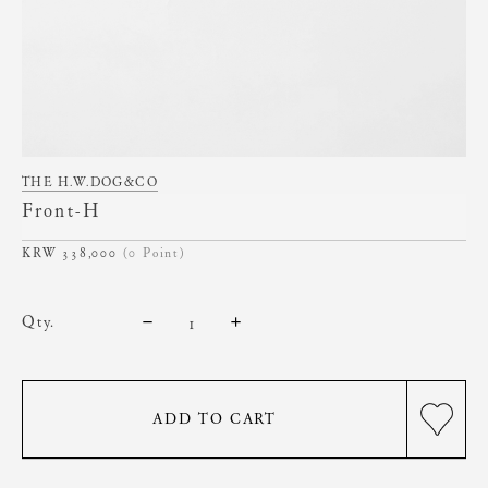
THE H.W.DOG&CO
Front-H
338,000
(0 Point)
qty.
ADD TO CART