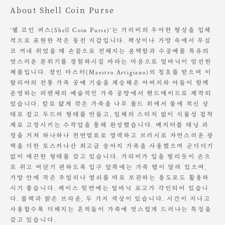
About Shell Coin Purse
광택이 흐려질 경우, 중성 왁스를 사용하여 관리해 주세요.
OS
7.3
7
27g
품질 보증에 대한 상세한 규정은 구매하신 각 판매처에 문의해 주시기 바
‘쉘 코인 퍼스(Shell Coin Purse)‘는 가리비의 우아한 형상을 입체
랍니다.
적으로 표현한 작은 동전 지갑입니다. 책상이나 가방 속에서 무심
코 꺼내 쥐었을 때 손끝으로 전해지는 윤택함과 수공예품 특유의
멋스러운 분위기를 경험하시길 바라는 마음으로 얼바닉이 엄선한
제품입니다. 장인 마스터(Maestro Artigiano)의 칭호를 받으며 이
탈리아의 전통 가죽 공예 기술을 계승해온 아버지와 아들이 함께
운영하는 피렌체의 예술적인 가죽 공방에서 핸드메이드로 제작되
었습니다. 칼로 얇게 깎은 가죽을 나무 몰드 위에서 물에 적신 상
태로 접고 두드려 형태를 만들고, 일체의 스티치 없이 식물성 접착
제로 고정시키는 수작업을 통해 완성했습니다. 베지터블 태닝 과
정을 거쳐 하나하나 천연염료로 염색하고 브러시로 자연스러운 광
택을 더한 토스카나산 최고급 송아지 가죽을 사용했으며 군더더기
없이 매끈한 형태를 갖고 있습니다. 가리비가 입을 벌리듯이 손으
로 쥐고 여닫기 편하도록 입구 앞쪽에는 가죽 탭이 달려 있으며,
가방 안에 작은 주얼리나 열쇠를 따로 보관하는 용도로도 활용하
시기 좋습니다. 케이스 뒷면에는 얼바닉 로고가 각인되어 있습니
다. 블랙과 밝은 브라운, 두 가지 색상이 있습니다. 시간이 지나고
사용할수록 더해지는 흔적들이 가죽에 멋스럽게 드러나는 특징을
갖고 있습니다.