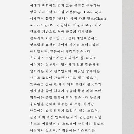
시대가 바뀌어도 변치 않는 본질을 추구하는
영국 디자이너 나이젤 카본(Nigel Cabourn)의
세계관이 응집된 ‘클래식 아미 카고 팬츠(Classic
Army Cargo Pants)’입니다. 미군의 M-51 카고
팬츠를 기반으로 영국 군복의 디테일을
접목시켜 기능적인 요소들이 대담하면서도
멋스럽게 표현된 나이젤 카본의 스테디셀러
아이템이며, 일본에서 제작되었습니다.
유니섹스 모델이지만 허리에서 힙, 다리로
이어지는 실루엣이 벙벙하지 않고 깔끔하게
떨어지는 카고 팬츠입니다. 허릿단 양쪽에는
사이즈 조절이 가능한 사이드 탭이 있으며,
맞주름을 잡은 한 개의 패치 포켓과 봉긋하게
입체감을 살린 허벅지 양옆의 플랩 패치 포켓,
뒤쪽에는 플랩 포켓이 달려 있습니다 무릎의
움직임을 편하게 해주는 턱 주름, 바짓단
안쪽에는 발목에 맞게 조일 수 있는 스트링,
플랩 패치 포켓 안쪽에는 과거 군인들이 지혈
용도로 이용했던 긴 스트랩이 장식적인 용도로
내장되어 있으며, 허릿단에는 서스펜더를