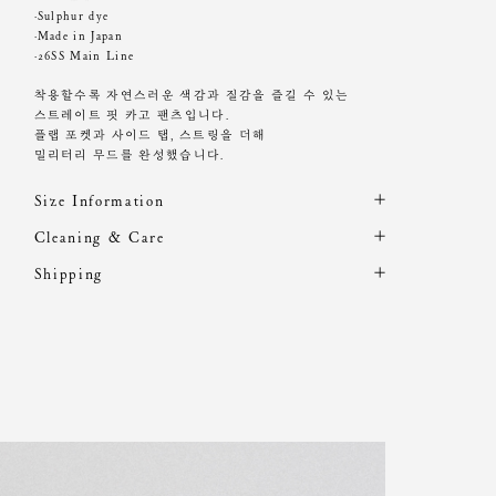
·Sulphur dye
·Made in Japan
·26SS Main Line
착용할수록 자연스러운 색감과 질감을 즐길 수 있는
스트레이트 핏 카고 팬츠입니다.
플랩 포켓과 사이드 탭, 스트링을 더해
밀리터리 무드를 완성했습니다.
Size Information
제품의 일정 수량을 측정한 평균치수로 재는 방법과 위치
Cleaning & Care
에 따라 1~3cm 편차가 있을 수 있습니다. (치수단위 : cm)
해외 수입 제품 특성상 A/S 및 적립금 지급이 불가합니다.
Shipping
주문 후, 1-3일 후 순차적 발송되는 제품입니다.(주말/공휴
드라이클리닝 권장
사이즈
총장
허리
밑위
허벅지
밑단
일 제외)
기계 세탁시 변형, 이염,변색, 탈색 가능성이 있음
26(S)
100
33.5
31.5
34.8
24.7
염소, 산소계 표백제 사용금지
28(M)
101
36.5
32
36.3
25.4
원단에 직접 다림질 시 변형 가능성 있음. 스팀다림질 권
30(L)
102
38.5
32
37.3
26.8
장
장시간 수분에 노출시 변형 가능성 있음
Model is wearing a S size. Height 168cm / Waist 23"
소비자의 부주의로 인한 제품 훼손 및 세탁 잘못으로 인
한
변형에 대해서는 보상의 책임을 지지 않습니다.