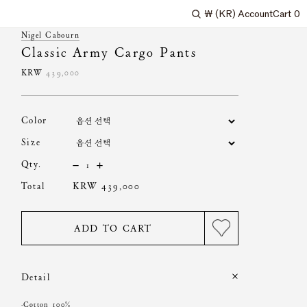
₩
(KR)
Account
Cart
0
Search
Nigel Cabourn
Classic Army Cargo Pants
KRW
439,000
color
size
qty.
total
KRW 439,000
ADD TO CART
Detail
·Cotton 100%