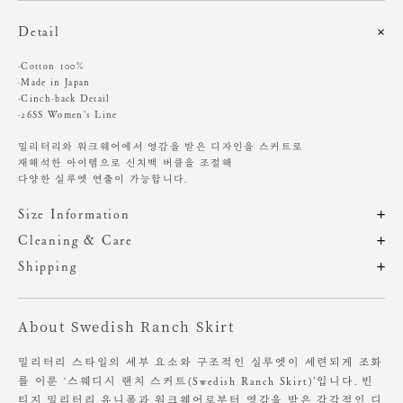
Detail
·Cotton 100%
·Made in Japan
·Cinch-back Detail
·26SS Women's Line
밀리터리와 워크웨어에서 영감을 받은 디자인을 스커트로
재해석한 아이템으로 신치백 버클을 조절해
다양한 실루엣 연출이 가능합니다.
Size Information
제품의 일정 수량을 측정한 평균치수로 재는 방법과 위치에 따라 1~3cm
Cleaning & Care
편차가 있을 수 있습니다. (치수단위 : cm)
해외 수입 제품 특성상 A/S 및 적립금 지급이 불가합니다.
Shipping
주문 후, 1-3일 후 순차적 발송되는 제품입니다.(주말/공휴일 제외)
드라이클리닝 권장
사이즈
총장
허리
힙
밑단
기계 세탁시 변형, 이염,변색, 탈색 가능성이 있음
About Swedish Ranch Skirt
염소, 산소계 표백제 사용금지
6 (S)
89
41.5
55
51
원단에 직접 다림질 시 변형 가능성 있음. 스팀다림질 권장
8 (M)
91
43.5
57
53
장시간 수분에 노출시 변형 가능성 있음
밀리터리 스타일의 세부 요소와 구조적인 실루엣이 세련되게 조화
를 이룬 ‘스웨디시 랜치 스커트(Swedish Ranch Skirt)’입니다. 빈
소비자의 부주의로 인한 제품 훼손 및 세탁 잘못으로 인한
티지 밀리터리 유니폼과 워크웨어로부터 영감을 받은 감각적인 디