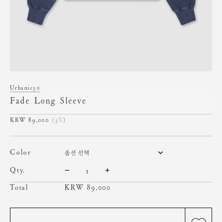
Urbanic30
Fade Long Sleeve
89,000
(3%)
color
qty.
Total
KRW
89,000