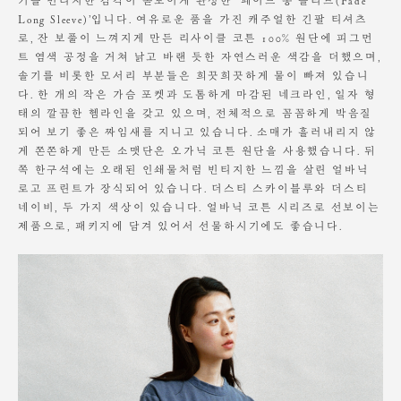
기를 빈티지한 감각이 돋보이게 완성한 ‘페이드 롱 슬리브(Fade
Height 165cm / Waist 24" Slim 55 size.
세탁 시 단독 세탁을 권장드리며,
Long Sleeve)’입니다. 여유로운 품을 가진 캐주얼한 긴팔 티셔츠
찬물 손세탁 또는 드라이클리닝을 권장합니다.
로, 잔 보풀이 느껴지게 만든 리사이클 코튼 100% 원단에 피그먼
트 염색 공정을 거쳐 낡고 바랜 듯한 자연스러운 색감을 더했으며,
기계 세탁시 변형, 이염,변색, 탈색 가능성이 있음
염소, 산소계 표백제 사용금지
솔기를 비롯한 모서리 부분들은 희끗희끗하게 물이 빠져 있습니
원단에 직접 다림질 시 변형 가능성 있음. 스팀다림질 권장
다. 한 개의 작은 가슴 포켓과 도톰하게 마감된 네크라인, 일자 형
장시간 수분에 노출시 변형 가능성 있음
태의 깔끔한 헴라인을 갖고 있으며, 전체적으로 꼼꼼하게 박음질
되어 보기 좋은 짜임새를 지니고 있습니다. 소매가 흘러내리지 않
소비자의 부주의로 인한 제품 훼손 및 세탁 잘못으로 인한 변형에 대해서
게 쫀쫀하게 만든 소맷단은 오가닉 코튼 원단을 사용했습니다. 뒤
는
쪽 한구석에는 오래된 인쇄물처럼 빈티지한 느낌을 살린 얼바닉
보상의 책임을 지지 않습니다.
로고 프린트가 장식되어 있습니다. 더스티 스카이블루와 더스티
네이비, 두 가지 색상이 있습니다. 얼바닉 코튼 시리즈로 선보이는
제품으로, 패키지에 담겨 있어서 선물하시기에도 좋습니다.