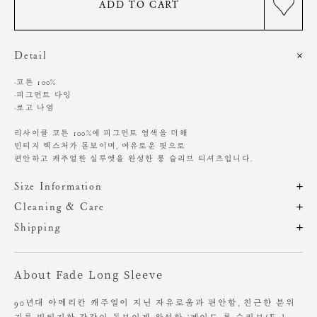
ADD TO CART
Detail
·코튼 100%
·피그먼트 다잉
·로고 나염
리사이클 코튼 100%에 피그먼트 염색을 더해
빈티지 텍스처가 돋보이며, 여유로운 핏으로
편안하고 캐주얼한 실루엣을 완성한 롱 슬리브 티셔츠입니다.
Size Information
제품의 일정 수량을 측정한 평균치수로 재는 방법과 위치에 따라 1~3cm
Cleaning & Care
편차가 있을 수 있습니다. (치수단위 : cm)
뒤쪽이 조금 더 긴 옆트임이 있던 헴라인에서
Shipping
앞뒤의 길이 차이가 없는 심플한 헴라인으로 디자인이 변경되었습니다.
주문 후, 1-3일 후 순차적 발송되는 제품입니다.(주말/공휴일 제외)
구매 시 참고 부탁드립니다.
사이즈
총장
어깨
가슴
암홀
소매
About Fade Long Sleeve
피그먼트 다잉 제품 특성상 착용 및 세탁 시 이염 또는 물빠짐이 발생할
OS
62
46
58
24
61
수 있습니다.
밝은 색상의 의류 및 가방, 신발 등과의 마찰을 피해 주시기 바랍니다.
90년대 아메리칸 캐주얼이 지닌 자유로움과 편안함, 친근한 분위