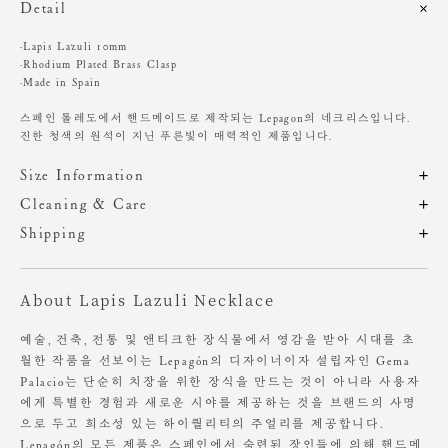
Detail
·Lapis Lazuli 10mm
·Rhodium Plated Brass Clasp
·Made in Spain
스페인 톨레도에서 핸드메이드로 제작되는 Lepagon의 네크리스입니다.
진한 청색의 원석이 지닌 푸른빛이 매력적인 제품입니다.
Size Information
제품의 일정 수량을 측정한 평균치수로 재는 방법과 위치에 따라 1~3cm
Cleaning & Care
편차가 있을 수 있습니다. (치수단위 : cm)
해외 수입 제품 특성상 A/S 및 적립금 지급이 불가합니다.
Shipping
주문 후, 1-3일 후 순차적 발송되는 제품입니다.(주말/공휴일 제외)
Brass 제품은 오래 사용하기 위해 특별한 관리가 필요합니다.
사이즈
길이
무게
향수 및 비누, 화장품 등의 화학 물질이 닿지 않도록 주의해 주세요.
About Lapis Lazuli Necklace
OS
38.5
50g
착용 빈도에 따라 시간이 지나면서 변색이 될 수 있습니다.
변색 정도가 심할 경우 동봉된 천으로 가볍게 닦아주시고,
예술, 건축, 전통 및 앤티크한 장식물에서 영감을 받아 시대를 초
공기가 닿지 않는 폴리백과 파우치에 넣어 보관하는 것을 권해드립니다.
월한 작품을 선보이는 Lepagón의 디자이너이자 설립자인 Gema
Palacio는 단순히 치장을 위한 장식을 만드는 것이 아니라 사용자
에게 특별한 경험과 새로운 시야를 제공하는 것을 브랜드의 사명
으로 두고 희소성 있는 하이퀄리티의 주얼리를 제공합니다.
Lepagón의 모든 제품은 스페인에서 숙련된 장인들에 의해 핸드메