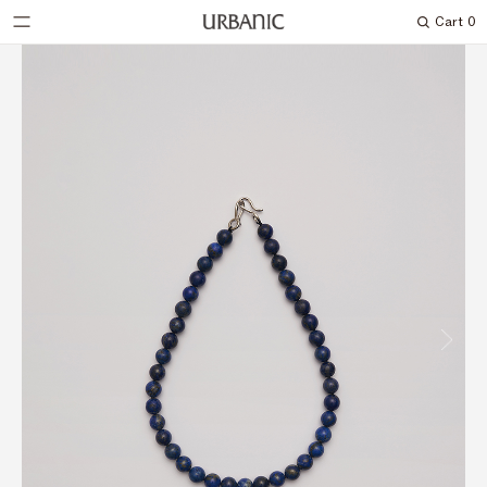
Cart
0
Search