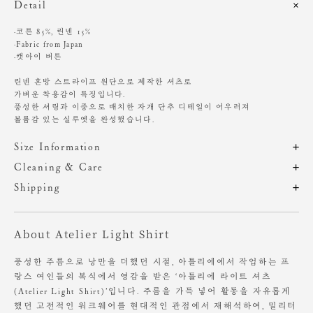
Detail
·코튼 85%, 린넨 15%
·Fabric from Japan
·캣아이 버튼
린넨 혼방 스트라이프 원단으로 제작한 셔츠로
가벼운 착용감이 특징입니다.
풍성한 셔링과 이중으로 배치한 자개 단추 디테일이 어우러져
볼륨감 있는 실루엣을 완성했습니다.
Size Information
제품의 일정 수량을 측정한 평균치수로 재는 방법과 위치에 따라 1~3cm
Cleaning & Care
편차가 있을 수 있습니다. (치수단위 : cm)
드라이클리닝 권장
Shipping
찬물에 단독 손세탁 권장
주문 후, 1-3일 후 순차적 발송되는 제품입니다.(주말/공휴일 제외)
기계 세탁 시 변형, 이염, 변색, 탈색 있음
사이즈
총장
어깨
가슴
암홀
소매
염소, 산소계 표백제 사용 금지
About Atelier Light Shirt
원단에 직접 다림질 시 변형 가능성 있음. 스팀 다림질 권장
OS
68
51
64
28.5
55
장시간 수분에 노출 시 변형 가능성 있음
풍성한 주름으로 낭만을 더했던 시절, 아틀리에에서 작업하는 프
소비자의 부주의로 인한 제품 훼손 및 세탁 잘못으로 인한
랑스 여인들의 복식에서 영감을 받은 ‘아틀리에 라이트 셔츠
Height 168cm / Waist 23" Slim 55 size.
변형에 대해서는 보상의 책임을 지지 않습니다.
(Atelier Light Shirt)’입니다. 주름을 가득 넣어 활동을 자유롭게
했던 고전적인 워크웨어를 현대적인 관점에서 재해석하여, 밀리터