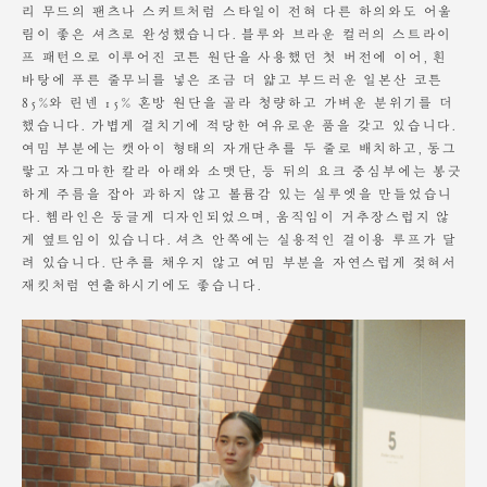
리 무드의 팬츠나 스커트처럼 스타일이 전혀 다른 하의와도 어울
림이 좋은 셔츠로 완성했습니다. 블루와 브라운 컬러의 스트라이
프 패턴으로 이루어진 코튼 원단을 사용했던 첫 버전에 이어, 흰
바탕에 푸른 줄무늬를 넣은 조금 더 얇고 부드러운 일본산 코튼
85%와 린넨 15% 혼방 원단을 골라 청량하고 가벼운 분위기를 더
했습니다. 가볍게 걸치기에 적당한 여유로운 품을 갖고 있습니다.
여밈 부분에는 캣아이 형태의 자개단추를 두 줄로 배치하고, 동그
랗고 자그마한 칼라 아래와 소맷단, 등 뒤의 요크 중심부에는 봉긋
하게 주름을 잡아 과하지 않고 볼륨감 있는 실루엣을 만들었습니
다. 헴라인은 둥글게 디자인되었으며, 움직임이 거추장스럽지 않
게 옆트임이 있습니다. 셔츠 안쪽에는 실용적인 걸이용 루프가 달
려 있습니다. 단추를 채우지 않고 여밈 부분을 자연스럽게 젖혀서
재킷처럼 연출하시기에도 좋습니다.