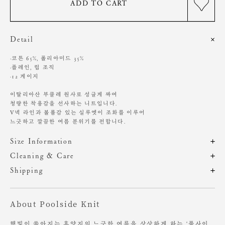
ADD TO CART
Detail
·코튼 65%, 폴리아미드 35%
·플레인, 립 조직
·12 게이지
이탈리아산 부클레 원사로 성글게 짜여
청량한 착용감을 선사하는 니트입니다.
V넥 라인과 볼륨감 있는 실루엣이 조화를 이루어
느긋하고 깔끔한 여름 분위기를 전합니다.
Size Information
제품의 일정 수량을 측정한 평균치수로 재는 방법과 위치에 따라 1~3cm
Cleaning & Care
편차가 있을 수 있습니다. (치수단위 : cm)
드라이클리닝 권장
Shipping
기계 세탁 시 변형, 이염, 변색, 탈색 있음
주문 후, 1-3일 후 순차적 발송되는 제품입니다.(주말/공휴일 제외)
염소, 산소계 표백제 사용 금지
사이즈
총장
어깨
가슴
암홀
소매
원단에 직접 다림질 시 변형 가능성 있음. 스팀 다림질 권장
About Poolside Knit
장시간 수분에 노출 시 변형 가능성 있음
OS
56.5
43
53.5
21
21
소비자의 부주의로 인한 제품 훼손 및 세탁 잘못으로 인한
햇빛이 쏟아지는 휴양지의 느긋한 여름을 상상하게 하는 ‘풀사이