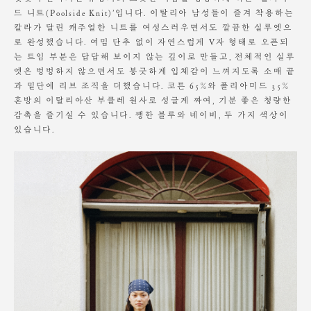
변형에 대해서는 보상의 책임을 지지 않습니다.
드 니트(Poolside Knit)’입니다. 이탈리아 남성들이 즐겨 착용하는
Height 178cm / Waist 24" Slim 55 size.
칼라가 달린 캐주얼한 니트를 여성스러우면서도 깔끔한 실루엣으
로 완성했습니다. 여밈 단추 없이 자연스럽게 V자 형태로 오픈되
는 트임 부분은 답답해 보이지 않는 깊이로 만들고, 전체적인 실루
엣은 벙벙하지 않으면서도 봉긋하게 입체감이 느껴지도록 소매 끝
과 밑단에 리브 조직을 더했습니다. 코튼 65%와 폴리아미드 35%
혼방의 이탈리아산 부클레 원사로 성글게 짜여, 기분 좋은 청량한
감촉을 즐기실 수 있습니다. 쨍한 블루와 네이비, 두 가지 색상이
있습니다.