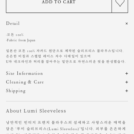
ADD TO CART
Detail
·코튼 100%
·Fabric from Japan
일본산 코튼 100% 자카드 원단으로 제작된 슬리브리스 블라우스입니다.
은은한 비침과 스캘럽 레이스 자수 디테일이 있으며
U자 네크라인과 허리를 잡아주는 밑단으로 자연스러운 핏을 완성했습다.
Size Information
제품의 일정 수량을 측정한 평균치수로 재는 방법과 위치에 따라 1~3cm
Cleaning & Care
편차가 있을 수 있습니다. (치수단위 : cm)
드라이클리닝 권장
Shipping
찬물에 단독 손세탁 권장
주문 후, 1-3일 후 순차적 발송되는 제품입니다.(주말/공휴일 제외)
기계 세탁 시 변형, 이염, 변색, 탈색 있음
사이즈
총장
어깨
가슴
암홀
염소, 산소계 표백제 사용 금지
About Lumi Sleeveless
원단에 직접 다림질 시 변형 가능성 있음. 스팀 다림질 권장
S
47.5
34.5
47.5
19
장시간 수분에 노출 시 변형 가능성 있음
M
48.5
36.5
49.5
20
낭만적인 빈티지 프렌치 블라우스의 섬세하고 사랑스러운 매력을
소비자의 부주의로 인한 제품 훼손 및 세탁 잘못으로 인한
담은 ‘루미 슬리브리스(Lumi Sleeveless)’입니다. 피부를 은은하게
변형에 대해서는 보상의 책임을 지지 않습니다.