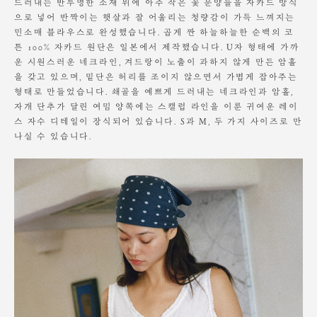
드러내는 반투명한 소재 위에 아주 작은 꽃 문양들을 자카드 방식
Model is wearing a M size. Height 178cm / Waist 24"
으로 넣어 반짝이는 햇살과 잘 어울리는 청량감이 가득 느껴지는
민소매 블라우스로 완성했습니다. 곱게 짠 하늘하늘한 순백의 코
튼 100% 자카드 원단은 일본에서 제작했습니다. U자 형태에 가까
운 시원스러운 네크라인, 겨드랑이 노출이 과하지 않게 만든 암홀
을 갖고 있으며, 밑단은 허리를 조이지 않으면서 가볍게 잡아주는
형태로 만들었습니다. 쇄골을 예쁘게 드러내는 네크라인과 암홀,
자개 단추가 달린 여밈 양쪽에는 스캘럽 라인을 이룬 귀여운 레이
스 자수 디테일이 장식되어 있습니다. S과 M, 두 가지 사이즈로 만
나실 수 있습니다.