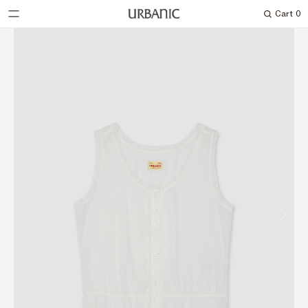
Cart
0
Search