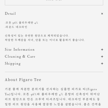
Detail
·코튼 96% 폴리우레탄 4%
·라운드 네크라인
신축성이 있는 유연한 원단으로 제작되었습니다.
적당한 두께감을 지녀, 단품 또는 이너로 활용하기 좋습니다.
Size Information
제품의 일정 수량을 측정한 평균치수로 재는 방법과 위치에 따라 1~3cm
Cleaning & Care
편차가 있을 수 있습니다. (치수단위 : cm)
드라이클리닝 권장
Shipping
20도 이하의 물에 중성세제로 손세탁 가능
주문 후, 1-3일 후 순차적 발송되는 제품입니다.(주말/공휴일 제외)
기계 세탁시 변형, 이염,변색, 탈색 가능성이 있음
사이즈
총장
어깨
가슴단면
암홀
소매
염소, 산소계 표백제 사용금지
About Figaro Tee
장시간 수분에 노출시 변형 가능성 있음
OS
50
38
41
17
13
소비자의 부주의로 인한 제품 훼손 및 세탁 잘못으로 인한
기분 좋게 차분한 분위기를 선사하는 심플한 피가로 티(Figaro
변형에 대해서는 보상의 책임을 지지 않습니다.
Tee)입니다. 코튼 96%와 폴리우레탄 4% 혼방의 신축성이 뛰어난
Heights 165cm / Waist 24" Slim 55 size.
리브 원단으로 만든 크루넥 티셔츠입니다. 네크라인 부분에도 동
일한 리브 원단을 사용해 깔끔한 느낌을 살렸습니다. 좁은 간격을