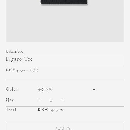
Urbanic30
Figaro Tee
40,000
(3%)
color
qty.
Total
KRW
40,000
Sold Out