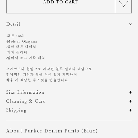
ADD TO CART
Detail
·코튼 100%
·Made in Okayama
·실버 캔톤 디테일
·지퍼 플라이
·얼바닉 로고 가죽 패치
오카야마와 협업으로 제작된 블루 컬러의 데님으로
전체적인 기장과 핏을 여유 있게 제작하여
착용 시 적당한 루즈핏을 연출합니다.
Size Information
제품의 일정 수량을 측정한 평균치수로 재는 방법과 위치에 따라 1~3cm
Cleaning & Care
편차가 있을 수 있습니다. (치수단위 : cm)
단독 손세탁 권장
Shipping
기계, 고온세탁시 변형, 이염,변색, 탈색 가능성이 있음
주문 후, 1-3일 후 순차적 발송되는 제품입니다.(주말/공휴일 제외)
염소,산소계 표백제 사용금지
사이즈
총장
허리
힙
밑위
허벅지
밑단
세탁 후, 그늘에서 건조
About Parker Denim Pants (Blue)
원단에 직접 다림질시 변형 가능성있음. 스팀다림질 권장
XS
106.5
34
46
25
27
19.5