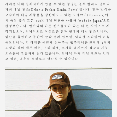
S
108
35.5
47
26
28
20
의류 건조기나 세탁기의 에어워시로 관리 하실 경우
사계절 내내 클래식하게 입을 수 있는 청명한 블루 컬러의 얼바닉
M
109.5
37
48
26
28.5
20
제품의 변형이나 수축이 있을 수 있습니다.
파커 데님 팬츠(Urbanic Parker Denim Pants)입니다. 전통 방식을
L
111
38
49
27
30
21
고수하며 데님 제품들을 생산해오고 있는 오카야마(Okayama)에
소비자의 부주의로 인한 제품 훼손 및 세탁 잘못으로 인한
서 품질 좋은 코튼 100% 데님 원단을 사용해 ‘made in Japan’으로
변형에 대해서는 보상의 책임을 지지 않습니다.
완성했습니다. 얼바닉의 다른 팬츠들보다 약간 더 큰 사이즈로 제
Model is wearing a S size. Heights 173 cm / Waist 24"
작되었으며, 전체적으로 여유로운 일자 형태의 데님 팬츠입니다.
밑단을 롤업하고 골반에 살짝 걸쳐 입으면, 넉넉한 스타일이 더욱
돋보입니다. 힙 라인을 예쁘게 잡아주는 뒷주머니를 포함해 5개의
포켓과 실버 캔톤 버튼, 구리 리벳, 소가죽 패치까지 각각의 세부
요소들이 깔끔하게 달려 있습니다. 얼바닉 파커 데님 팬츠는 인디
고 컬러, 내추럴 컬러로도 만나실 수 있습니다.