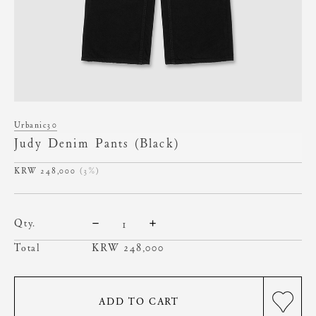
Urbanic30
Judy Denim Pants (Black)
248,000
(3%)
qty.
Total
KRW
248,000
ADD TO CART