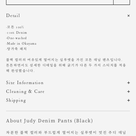
Detail
·코튼 100%
·11oz Denim
·One-washed
·Made in Okayama
·양가죽 패치
블랙 컬러의 여유있게 떨어지는 실루엣을 가진 코튼 데님 팬츠입니다.
튼튼하면서도 섬세한 디테일을 위해 굵기가 다른 두 가지 스티치를 적용
해 완성했습니다.
Size Information
제품의 일정 수량을 측정한 평균치수로 재는 방법과 위치에 따라 1~3cm
Cleaning & Care
편차가 있을 수 있습니다. (치수단위 : cm)
밝은 계열의 의류나 신발, 액세서리 등 착용 시 마찰에 주의해주세요.
Shipping
주문 후, 1-3일 후 순차적 발송되는 제품입니다.(주말/공휴일 제외)
단독 손세탁 권장
사이즈
총장
허리
힙
밑위
허벅지
밑단
기계, 고온세탁시 변형, 이염, 변색, 탈색 가능성이 있음
About Judy Denim Pants (Black)
염소,산소계 표백제 사용금지
XS
108
35
47.5
30
31
24.5
세탁 후, 그늘에서 건조
S
109
36.5
49.5
30.5
32
25
차분한 블랙 컬러와 부드럽게 떨어지는 실루엣이 멋진 주디 데님
M
111
38
51.5
31
33
25.5