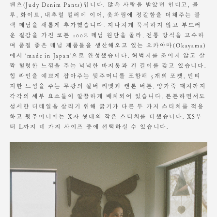
원단에 직접 다림질 할 경우 변형이 발생할 수 있으니,
팬츠(Judy Denim Pants)입니다. 많은 사랑을 받았던 인디고, 블
반드시 다림질 천을 사용하여 약한 열로 다림질 해 주세요.
L
113
39.5
52.5
31.5
34
26
루, 화이트, 내추럴 컬러에 이어, 옷차림에 정갈함을 더해주는 블
랙 데님을 새롭게 추가했습니다. 지나치게 묵직하지 않고 부드러
의류 건조기나 세탁기의 에어워시로 관리 하실 경우
운 질감을 가진 코튼 100% 데님 원단을 골라, 전통 방식을 고수하
제품의 변형이나 수축이 있을 수 있습니다.
Model is wearing a S size. Height 175cm / Waist 24"
며 품질 좋은 데님 제품들을 생산해오고 있는 오카야마(Okayama)
소비자의 부주의로 인한 제품 훼손 및 세탁 잘못으로 인한
에서 ‘made in Japan’으로 완성했습니다. 허벅지를 조이지 않고 살
변형에 대해서는 보상의 책임을 지지 않습니다.
짝 헐렁한 느낌을 주는 넉넉한 바지통과 긴 길이를 갖고 있습니다.
힙 라인을 예쁘게 잡아주는 뒷주머니를 포함해 5개의 포켓, 빈티
지한 느낌을 주는 무광의 실버 리벳과 캔톤 버튼, 양가죽 패치까지
각각의 세부 요소들이 깔끔하게 배치되어 있습니다. 튼튼하면서도
섬세한 디테일을 살리기 위해 굵기가 다른 두 가지 스티치를 적용
하고 뒷주머니에는 X자 형태의 작은 스티치를 더했습니다. XS부
터 L까지 네 가지 사이즈 중에 선택하실 수 있습니다.