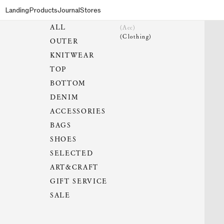
Landing
Products
Journal
Stores
ALL
(Acc)
(Clothing)
OUTER
KNITWEAR
TOP
BOTTOM
DENIM
ACCESSORIES
BAGS
SHOES
SELECTED
ART&CRAFT
GIFT SERVICE
SALE