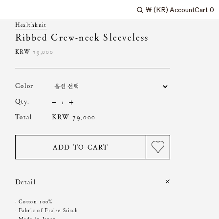
₩
(KR)
Account
Cart
0
Search
Healthknit
Ribbed Crew-neck Sleeveless
KRW
79,000
color
qty.
total
KRW 79,000
ADD TO CART
Detail
· Cotton 100%
· Fabric of Fraise Stitch