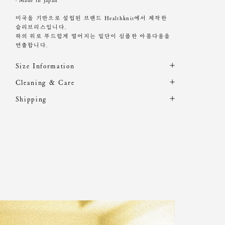
· Made in Japan
미국을 기반으로 설립된 브랜드 Healthknit에서 제작한
슬리브리스입니다.
하의 위로 부드럽게 떨어지는 밑단이 심플한 아름다움을
연출합니다.
Size Information
제품의 일정 수량을 측정한 평균치수로 재는 방법과 위치
Cleaning & Care
에 따라 1~3cm 편차가 있을 수 있습니다. (치수단위 : cm)
해외 수입 제품 특성상 A/S 및 적립금 지급이 불가합니다.
Shipping
주문 후, 1-3일 후 순차적 발송되는 제품입니다.(주말/공휴
워싱 가공을 통해 빈티지한 무드를 표현하여,
사이즈
총장
어깨
가슴단면
암홀
소매
일 제외)
제품마다 색상, 사이즈, 질감에 미세한 차이가 있을 수 있
OS
61
33.5
35
17
-
습니다.
이는 공정상 자연스러운 현상이므로 구매 전 참고 부탁
드립니다.
Heights 175cm / Waist 24" Slim 55 size.
밝은 컬러는 오염에 민감하므로 착용 및 세탁 시 유의하
여 주세요.
세탁기에 미온수로 약하게 세탁하세요.
약하게 웨트클리닝 가능
드라이클리닝 금지
염소표백 금지