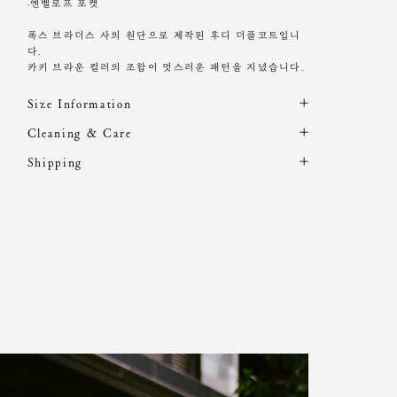
·엔벨로프 포켓
폭스 브라더스 사의 원단으로 제작된 후디 더플코트입니
다.
카키 브라운 컬러의 조합이 멋스러운 패턴을 지녔습니다.
Size Information
제품의 일정 수량을 측정한 평균치수로 재는 방법과 위치
Cleaning & Care
에 따라 1~3cm 편차가 있을 수 있습니다. (치수단위 : cm)
드라이클리닝 권장
Shipping
20도 이하의 물에 중성세제로 손세탁 가능
주문 후, 1-3일 후 순차적 발송되는 제품입니다.(주말/공휴
기계 세탁시 변형, 이염,변색, 탈색 가능성이 있음
사이즈
총장
어깨
가슴단면
암홀
소매
일 제외)
염소, 산소계 표백제 사용금지
One
98
48
67
30
56
원단에 직접 다림질 시 변형 가능성 있음. 스팀 다림질 권
size
장
장시간 수분에 노출시 변형 가능성 있음
Heights 167 cm / Waist 23" Slim 55 size
소비자의 부주의로 인한 제품 훼손 및 세탁 잘못으로 인
한 변형에 대해서는
보상의 책임을 지지 않습니다.