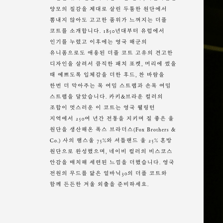
양모의 질감을 제대로 살린 두툼한 원단에서
뽐내지 않아도 고고한 품위가 느껴지는 더플
코트를 소개합니다. 1850년대부터 유럽에서
인기를 누렸고 이후에는 영국 해군의
유니폼으로도 애용된 더플 코트 고유의 견고한
디자인을 살려서 큼직한 패치 포켓, 머리에 썼을
때 예쁘도록 입체감을 더한 후드, 찬 바람을
한번 더 막아주는 목 여밈 스트랩과 손목 여밈
스트랩을 달았습니다. 카키&브라운 컬러의
조합이 멋스러운 이 코트는 영국 웰링턴
지역에서 250여 년간 전통을 지키며 질 좋은 울
원단을 생산해온 폭스 브라더스(Fox Brothers &
Co.) 사의 램스울 75%와 셔틀랜드 울 25% 혼방
원단으로 완성했으며, 네이비 컬러의 비스코스
안감을 매치해 세련된 느낌을 더했습니다. 영국
전원의 무드를 닮은 얼바닉30의 더플 코트와
함께 든든한 겨울 외출을 준비하세요.