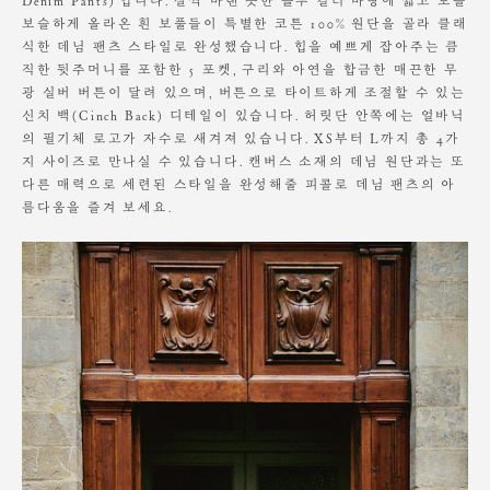
Denim Pants)’입니다. 살짝 바랜 듯한 블루 컬러 바탕에 짧고 보슬
L
108
37.5
51
35.5
33.5
25.5
보슬하게 올라온 흰 보풀들이 특별한 코튼 100% 원단을 골라 클래
소비자의 부주의로 인한 제품 훼손 및 세탁 잘못으로 인한
식한 데님 팬츠 스타일로 완성했습니다. 힙을 예쁘게 잡아주는 큼
변형에 대해서는 보상의 책임을 지지 않습니다.
직한 뒷주머니를 포함한 5 포켓, 구리와 아연을 합금한 매끈한 무
Model is wearing a S size. Height 167cm / Waist 23"
광 실버 버튼이 달려 있으며, 버튼으로 타이트하게 조절할 수 있는
신치 백(Cinch Back) 디테일이 있습니다. 허릿단 안쪽에는 얼바닉
의 필기체 로고가 자수로 새겨져 있습니다. XS부터 L까지 총 4가
지 사이즈로 만나실 수 있습니다. 캔버스 소재의 데님 원단과는 또
다른 매력으로 세련된 스타일을 완성해줄 피콜로 데님 팬츠의 아
름다움을 즐겨 보세요.