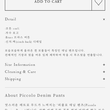
ADD TO CART
Detail
·코튼 100%
·자수 로고
·Brass 브라스 버튼
·신치-백(cinch-back) 디테일
보슬보슬하게 올라온 흰 보풀들이 특징인 데님 팬츠입니다.
전체적인 기장과 핏을 여유 있게 제작하여 착용 시 루즈핏을 연출합니다.
Size Information
제품의 일정 수량을 측정한 평균치수로 재는 방법과 위치에 따라 1~3cm
Cleaning & Care
편차가 있을 수 있습니다. (치수단위 : cm)
단독 손세탁 권장
Shipping
기계, 고온세탁시 변형, 이염,변색, 탈색 가능성이 있음
주문 후, 1-3일 후 순차적 발송되는 제품입니다.(주말/공휴일 제외)
염소,산소계 표백제 사용금지
사이즈
총장
허리
힙
밑위
허벅지
밑단
세탁 후, 그늘에서 건조
About Piccolo Denim Pants
원단에 직접 다림질시 변형 가능성있음. 스팀다림질 권장
XS
105
33
46.5
34
30.5
24
S
106
34.5
48
34.5
31.5
24.5
의류 건조기나 세탁기의 에어워시로 관리 하실 경우
멋스러운 레트로 무드가 느껴지는 ‘피콜로 데님 팬츠(Piccolo
M
107
36
49.5
35
32.5
25
제품의 변형이나 수축이 있을 수 있습니다.