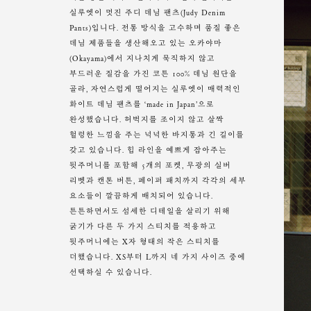
실루엣이 멋진 주디 데님 팬츠(Judy Denim
Pants)입니다. 전통 방식을 고수하며 품질 좋은
데님 제품들을 생산해오고 있는 오카야마
(Okayama)에서 지나치게 묵직하지 않고
부드러운 질감을 가진 코튼 100% 데님 원단을
골라, 자연스럽게 떨어지는 실루엣이 매력적인
화이트 데님 팬츠를 ‘made in Japan’으로
완성했습니다. 허벅지를 조이지 않고 살짝
헐렁한 느낌을 주는 넉넉한 바지통과 긴 길이를
갖고 있습니다. 힙 라인을 예쁘게 잡아주는
뒷주머니를 포함해 5개의 포켓, 무광의 실버
리벳과 캔톤 버튼, 페이퍼 패치까지 각각의 세부
요소들이 깔끔하게 배치되어 있습니다.
튼튼하면서도 섬세한 디테일을 살리기 위해
굵기가 다른 두 가지 스티치를 적용하고
뒷주머니에는 X자 형태의 작은 스티치를
더했습니다. XS부터 L까지 네 가지 사이즈 중에
선택하실 수 있습니다.