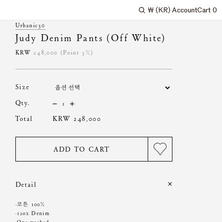
₩
(KR)
Account
Cart
0
Search
Urbanic30
Judy Denim Pants (Off White)
KRW
248,000
(Point 3%)
size
qty.
total
KRW 248,000
ADD TO CART
Detail
·코튼 100%
·12oz Denim