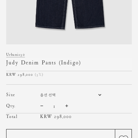
Urbanic30
Judy Denim Pants (Indigo)
298,000
(3%)
size
qty.
Total
KRW
298,000