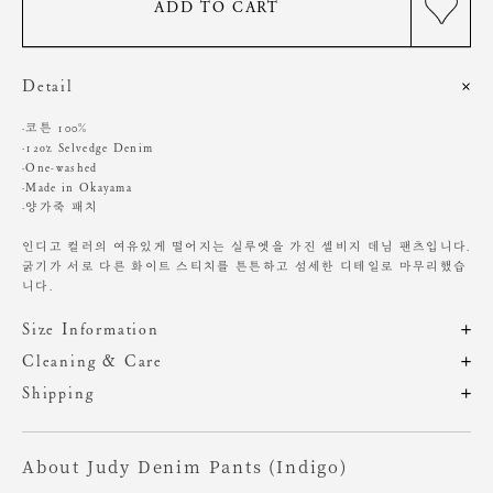
ADD TO CART
Detail
·코튼 100%
·12oz Selvedge Denim
·One-washed
·Made in Okayama
·양가죽 패치
인디고 컬러의 여유있게 떨어지는 실루엣을 가진 셀비지 데님 팬츠입니다.
굵기가 서로 다른 화이트 스티치를 튼튼하고 섬세한 디테일로 마무리했습
니다.
Size Information
제품의 일정 수량을 측정한 평균치수로 재는 방법과 위치에 따라 1~3cm
Cleaning & Care
편차가 있을 수 있습니다. (치수단위 : cm)
인디고 데님의 원단 특성상 이염이나 오염이 생길 수 있으니
Shipping
밝은 계열의 의류나 신발, 액세서리 등 착용 시 마찰에 주의해주세요.
주문 후, 1-3일 후 순차적 발송되는 제품입니다.(주말/공휴일 제외)
사이즈
총장
허리
힙
밑위
허벅지
밑단
단독 손세탁 권장
About Judy Denim Pants (Indigo)
기계, 고온세탁시 변형, 이염, 변색, 탈색 가능성이 있음
XS
107
35
47.5
30
31
24.5
염소,산소계 표백제 사용금지