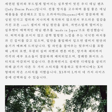
S
109
36.5
50
30.5
32
25
세탁 후, 그늘에서 건조
세련된 컬러와 부드럽게 떨어지는 실루엣이 멋진 주디 데님 팬츠
M
110
38
52
31
33
25.5
(Judy Denim Pants)입니다. 전통 방식을 고수하며 품질 좋은 데님
원단에 직접 다림질 할 경우 변형이 발생할 수 있으니,
L
111
39.5
53
31.5
34
26
제품들을 생산해오고 있는 오카야마(Okayama)에서 깔끔하게 워
반드시 다림질 천을 사용하여 약한 열로 다림질 해 주세요.
싱된 인디고 컬러와 지나치게 묵직하지 않으면서 부드러운 질감을
가진 코튼 100% 셀비지 데님 원단을 골라, 자연스럽게 떨어지는
의류 건조기나 세탁기의 에어워시로 관리 하실 경우
Model is wearing a S size. Heights 168cm / Waist 23"
제품의 변형이나 수축이 있을 수 있습니다.
실루엣이 매력적인 데님 팬츠를 ‘made in Japan’으로 완성했습니
다. 허벅지를 조이지 않고 살짝 헐렁한 느낌을 주는 넉넉한 바지통
소비자의 부주의로 인한 제품 훼손 및 세탁 잘못으로 인한
과 긴 길이를 갖고 있으며, 밑단을 롤업해서 입으면 셀비지 원단의
변형에 대해서는 보상의 책임을 지지 않습니다.
솔기가 예쁘게 드러납니다. 힙 라인을 잡아주는 뒷주머니를 포함
해 5개의 포켓, 무광의 실버 리벳과 캔톤 버튼, 양가죽 패치까지
각각의 세부 요소들이 깔끔하게 배치되었으며, 경쾌한 화이트 스
티치로 마감되어 있습니다. 튼튼하면서도 섬세한 디테일을 살리기
위해 굵기가 다른 두 가지 스티치를 적용하고 뒷주머니에는 X자
형태의 작은 스티치를 더했습니다. XS부터 L까지 네 가지 사이즈
중에 선택하실 수 있습니다.