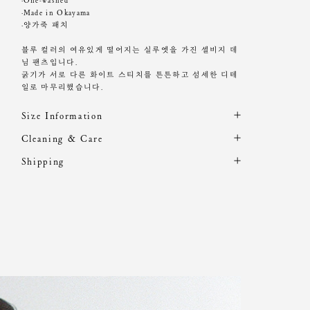
·One-washed
·Made in Okayama
·양가죽 패치
블루 컬러의 여유있게 떨어지는 실루엣을 가진 셀비지 데
님 팬츠입니다.
굵기가 서로 다른 화이트 스티치를 튼튼하고 섬세한 디테
일로 마무리했습니다.
Size Information
제품의 일정 수량을 측정한 평균치수로 재는 방법과 위치
Cleaning & Care
에 따라 1~3cm 편차가 있을 수 있습니다. (치수단위 : cm)
데님의 원단 특성상 이염이나 오염이 생길 수 있으니
Shipping
밝은 계열의 의류나 신발, 액세서리 등 착용 시 마찰에 주
주문 후, 1-3일 후 순차적 발송되는 제품입니다.(주말/공휴
의해주세요.
사이즈
총장
허리
힙
밑위
허벅지
밑단
일 제외)
XS
111
35
47.5
30
31
24.5
단독 손 세탁 권장
S
112
36.5
49
30.5
32
25
기계, 고온 세탁시 변형, 이염, 변색, 탈색 가능성이 있음
M
113
38
50.5
31
33
25.5
염소, 산소계 표백제 사용금지
L
114
39.5
52
31.5
34
26
세탁 후, 그늘에서 건조
원단에 직접 다림질 할 경우 변형이 발생할 수 있으니,
반드시 다림질 천을 사용하여 약한 열로 다림질 해 주세
Model is wearing a S size. Heights 168cm / Waist 23"
요.