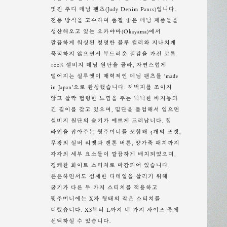
멋진 주디 데님 팬츠(Judy Denim Pants)입니다.
전통 방식을 고수하며 품질 좋은 데님 제품들을
생산해오고 있는 오카야마(Okayama)에서
깔끔하게 워싱된 청명한 블루 컬러와 지나치게
묵직하지 않으면서 부드러운 질감을 가진 코튼
100% 셀비지 데님 원단을 골라, 자연스럽게
떨어지는 실루엣이 매력적인 데님 팬츠를 ‘made
in Japan’으로 완성했습니다. 허벅지를 조이지
않고 살짝 헐렁한 느낌을 주는 넉넉한 바지통과
긴 길이를 갖고 있으며, 밑단을 롤업해서 입으면
셀비지 원단의 솔기가 예쁘게 드러납니다. 힙
라인을 잡아주는 뒷주머니를 포함해 5개의 포켓,
무광의 실버 리벳과 캔톤 버튼, 양가죽 패치까지
각각의 세부 요소들이 깔끔하게 배치되었으며,
경쾌한 화이트 스티치로 마감되어 있습니다.
튼튼하면서도 섬세한 디테일을 살리기 위해
굵기가 다른 두 가지 스티치를 적용하고
뒷주머니에는 X자 형태의 작은 스티치를
더했습니다. XS부터 L까지 네 가지 사이즈 중에
선택하실 수 있습니다.