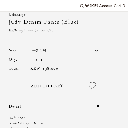
₩
(KR)
Account
Cart
0
Search
Urbanic30
Judy Denim Pants (Blue)
KRW
298,000
(Point 3%)
size
qty.
total
KRW 298,000
ADD TO CART
Detail
·코튼 100%
·12oz Selvedge Denim