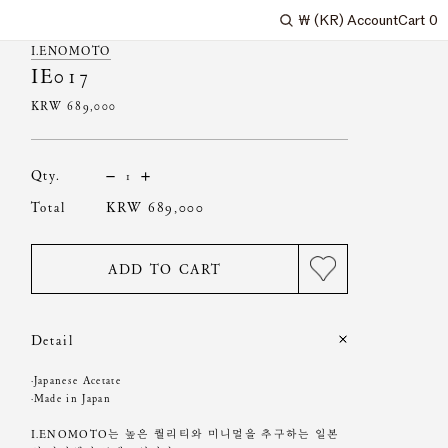
₩
(KR)
Account
Cart
0
Search
I.ENOMOTO
IE017
KRW
689,000
qty.
total
KRW
689,000
ADD TO CART
Detail
·Japanese Acetate
·Made in Japan
I.ENOMOTO는 높은 퀄리티와 미니멀을 추구하는 일본