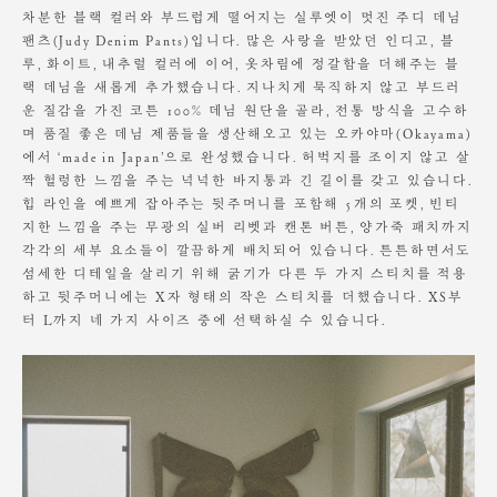
S
109
36.5
49.5
30.5
32
25
차분한 블랙 컬러와 부드럽게 떨어지는 실루엣이 멋진 주디 데님
M
111
38
51.5
31
33
25.5
원단에 직접 다림질 할 경우 변형이 발생할 수 있으니,
팬츠(Judy Denim Pants)입니다. 많은 사랑을 받았던 인디고, 블
반드시 다림질 천을 사용하여 약한 열로 다림질 해 주세요.
L
113
39.5
52.5
31.5
34
26
루, 화이트, 내추럴 컬러에 이어, 옷차림에 정갈함을 더해주는 블
랙 데님을 새롭게 추가했습니다. 지나치게 묵직하지 않고 부드러
의류 건조기나 세탁기의 에어워시로 관리 하실 경우
운 질감을 가진 코튼 100% 데님 원단을 골라, 전통 방식을 고수하
제품의 변형이나 수축이 있을 수 있습니다.
Model is wearing a S size. Height 175cm / Waist 24"
며 품질 좋은 데님 제품들을 생산해오고 있는 오카야마(Okayama)
소비자의 부주의로 인한 제품 훼손 및 세탁 잘못으로 인한
에서 ‘made in Japan’으로 완성했습니다. 허벅지를 조이지 않고 살
변형에 대해서는 보상의 책임을 지지 않습니다.
짝 헐렁한 느낌을 주는 넉넉한 바지통과 긴 길이를 갖고 있습니다.
힙 라인을 예쁘게 잡아주는 뒷주머니를 포함해 5개의 포켓, 빈티
지한 느낌을 주는 무광의 실버 리벳과 캔톤 버튼, 양가죽 패치까지
각각의 세부 요소들이 깔끔하게 배치되어 있습니다. 튼튼하면서도
섬세한 디테일을 살리기 위해 굵기가 다른 두 가지 스티치를 적용
하고 뒷주머니에는 X자 형태의 작은 스티치를 더했습니다. XS부
터 L까지 네 가지 사이즈 중에 선택하실 수 있습니다.