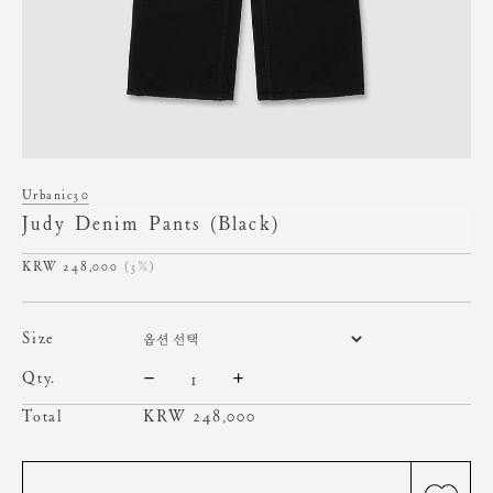
Urbanic30
Judy Denim Pants (Black)
248,000
(3%)
size
qty.
Total
KRW
248,000