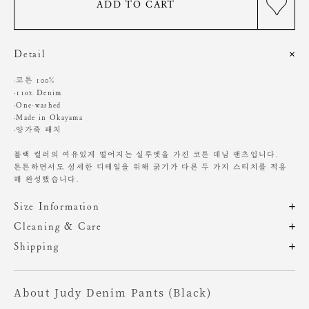
ADD TO CART
Detail
·코튼 100%
·11oz Denim
·One-washed
·Made in Okayama
·양가죽 패치
블랙 컬러의 여유있게 떨어지는 실루엣을 가진 코튼 데님 팬츠입니다.
튼튼하면서도 섬세한 디테일을 위해 굵기가 다른 두 가지 스티치를 적용
해 완성했습니다.
Size Information
제품의 일정 수량을 측정한 평균치수로 재는 방법과 위치에 따라 1~3cm
Cleaning & Care
편차가 있을 수 있습니다. (치수단위 : cm)
밝은 계열의 의류나 신발, 액세서리 등 착용 시 마찰에 주의해주세요.
Shipping
주문 후, 1-3일 후 순차적 발송되는 제품입니다.(주말/공휴일 제외)
단독 손세탁 권장
사이즈
총장
허리
힙
밑위
허벅지
밑단
기계, 고온세탁시 변형, 이염, 변색, 탈색 가능성이 있음
About Judy Denim Pants (Black)
염소,산소계 표백제 사용금지
XS
108
35
47.5
30
31
24.5
세탁 후, 그늘에서 건조