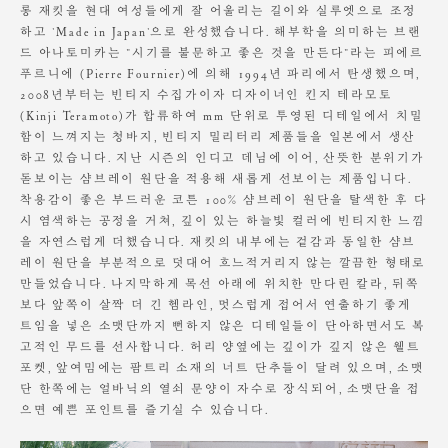
롱 재킷을 현대 여성들에게 잘 어울리는 길이와 실루엣으로 조정
저온 스팀 다림질 권장
장시간 수분에 노출 시 변형 가능성 있음
하고 'Made in Japan'으로 완성했습니다. 해부학을 의미하는 브랜
드 아나토미카는 "시기를 불문하고 좋은 것을 만든다"라는 피에르
소비자의 부주의로 인한 제품 훼손 및 세탁 잘못으로 인한
푸르니에 (Pierre Fournier)에 의해 1994년 파리에서 탄생했으며,
변형에 대해서는 보상의 책임을 지지 않습니다.
2008년부터는 빈티지 수집가이자 디자이너인 킨지 테라모토
(Kinji Teramoto)가 합류하여 mm 단위로 투영된 디테일에서 치밀
함이 느껴지는 청바지, 빈티지 밀리터리 제품들을 일본에서 생산
하고 있습니다. 지난 시즌의 인디고 데님에 이어, 산뜻한 분위기가
돋보이는 샴브레이 원단을 적용해 새롭게 선보이는 제품입니다.
착용감이 좋은 부드러운 코튼 100% 샴브레이 원단을 탈색한 후 다
시 염색하는 공정을 거쳐, 깊이 있는 하늘빛 컬러에 빈티지한 느낌
을 자연스럽게 더했습니다. 재킷의 내부에는 겉감과 동일한 샴브
레이 원단을 부분적으로 덧대어 흐느적거리지 않는 깔끔한 형태로
만들었습니다. 나지막하게 목선 아래에 위치한 만다린 칼라, 뒤쪽
보다 앞쪽이 살짝 더 긴 헴라인, 멋스럽게 접어서 연출하기 좋게
트임을 넣은 소맷단까지 뻔하지 않은 디테일들이 단아하면서도 복
고적인 무드를 선사합니다. 허리 양옆에는 깊이가 깊지 않은 웰트
포켓, 앞여밈에는 팜트리 소재의 너트 단추들이 달려 있으며, 소맷
단 한쪽에는 얼바닉의 열쇠 문양이 자수로 장식되어, 소맷단을 접
으면 예쁜 포인트를 즐기실 수 있습니다.