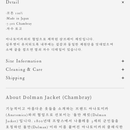
Detail
·코튼 100%
·Made in Japan
·7.5oz Chambray
·자수 로고
아나토미카와의 협업으로 제작된 샴브레이 재킷입니다.
실루엣이 유지되도록 내부에는 겉감과 동일한 제원단을 덧대었으며
소매 끝을 접으면 열쇠 자수 디테일이 있습니다.
Size Information
제품의 일정 수량을 측정한 평균치수로 재는 방법과 위치에 따라 1~3cm
Cleaning & Care
편차가 있을 수 있습니다. (치수단위 : cm)
해당 제품은 A/S가 불가하오니, 구매 전 참고 부탁 드립니다.
Shipping
주문 후, 1-3일 후 순차적 발송되는 제품입니다.(주말/공휴일 제외)
세탁 시 색감과 질감이 변하고 수축이 되는 특성을 갖고 있습니다.
사이즈
총장
어깨
가슴
암홀
소매
About Dolman Jacket (Chambray)
밝은 계열의 의류나 신발, 액세서리 등 착용 시 마찰에 주의해주세요.
OS
53
45
57
25
63
드라이클리닝 권장
기능적이고 아름다운 옷들을 소개하는 브랜드 아나토미카
찬물에 단독 손세탁 권장
(Anatomica)와의 협업으로 선보이는 '돌만 재킷(Dolman
Heights 175cm / Waist 24" Slim 55 size.
기계 세탁 및 건조 시 변형, 이염, 변색, 탈색 있음
Jacket)'입니다. 1800년대 프랑스에서 나폴레옹 3세의 군인들을
염소, 산소계 표백제 사용 금지
호칭하던 돌만(Dolman)'이라 이름 붙여진 아나토미카의 클래식한
원단에 직접 다림질 시 변형 가능성 있음