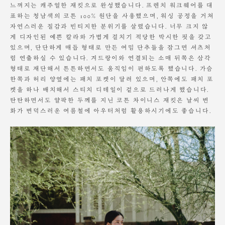
느껴지는 캐주얼한 재킷으로 완성했습니다. 프렌치 워크웨어를 대
변형에 대해서는 보상의 책임을 지지 않습니다.
표하는 청남색의 코튼 100% 원단을 사용했으며, 워싱 공정을 거쳐
자연스러운 질감과 빈티지한 분위기를 살렸습니다. 너무 크지 않
게 디자인된 예쁜 칼라와 가볍게 걸치기 적당한 박시한 핏을 갖고
있으며, 단단하게 매듭 형태로 만든 여밈 단추들을 잠그면 셔츠처
럼 연출하실 수 있습니다. 겨드랑이와 연결되는 소매 뒤쪽은 삼각
형태로 재단해서 튼튼하면서도 움직임이 편하도록 했습니다. 가슴
한쪽과 허리 양옆에는 패치 포켓이 달려 있으며, 안쪽에도 패치 포
켓을 하나 배치해서 스티치 디테일이 겉으로 드러나게 했습니다.
탄탄하면서도 얄팍한 두께를 지닌 코튼 차이니스 재킷은 날씨 변
화가 변덕스러운 여름철에 아우터처럼 활용하시기에도 좋습니다.