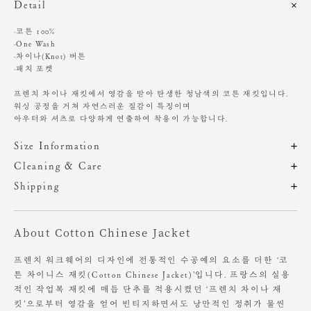
Detail
·코튼 100%
·One Wash
·차이나(Knot) 버튼
·패치 포켓
프렌치 차이나 재킷에서 영감을 받아 탄생한 청남색의 코튼 재킷입니다.
워싱 공정을 거쳐 자연스러운 질감이 특징이며
아우터와 셔츠로 다양하게 연출하여 착용이 가능합니다.
Size Information
제품의 일정 수량을 측정한 평균치수로 재는 방법과 위치에 따라 1~3cm
Cleaning & Care
편차가 있을 수 있습니다. (치수단위 : cm)
착용 환경에 따라 물 빠짐, 묻어남, 이염 등이 발생될 수 있습니다.
Shipping
밝은 계열의 의류, 습한 날씨 착용 시 주의해주세요.
주문 후, 1-3일 후 순차적 발송되는 제품입니다.(주말/공휴일 제외)
사이즈
총장
어깨
가슴
암홀
소매
드라이클리닝 권장
About Cotton Chinese Jacket
찬물에 단독 손세탁 권장
OS
68
53
57.5
26
57
기계 세탁 시 변형, 이염, 변색, 탈색 있음
염소, 산소계 표백제 사용 금지
프렌치 워크웨어의 디자인에 전통적인 수공예의 요소를 더한 ‘코
원단에 직접 다림질 시 변형 가능성 있음. 스팀 다림질 권장
튼 차이니스 재킷(Cotton Chinese Jacket)’입니다. 프랑스의 실용
Height 175cm / Waist 24" Slim 55 size.
장시간 수분에 노출 시 변형 가능성 있음
적인 작업복 재킷에 매듭 단추를 적용시켰던 ‘프렌치 차이나 재
킷’으로부터 영감을 얻어 빈티지하면서도 낭만적인 정취가 물씬
소비자의 부주의로 인한 제품 훼손 및 세탁 잘못으로 인한