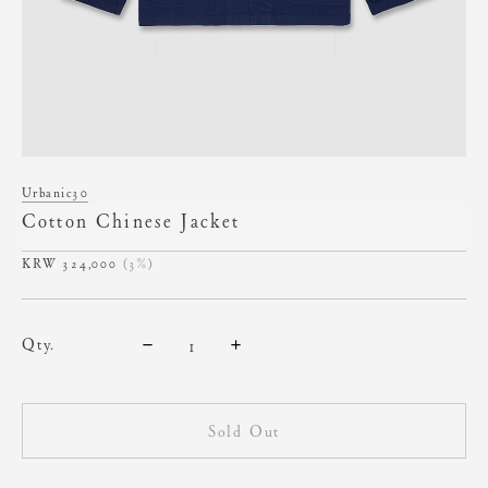
Urbanic30
Cotton Chinese Jacket
324,000
(3%)
qty.
Sold Out