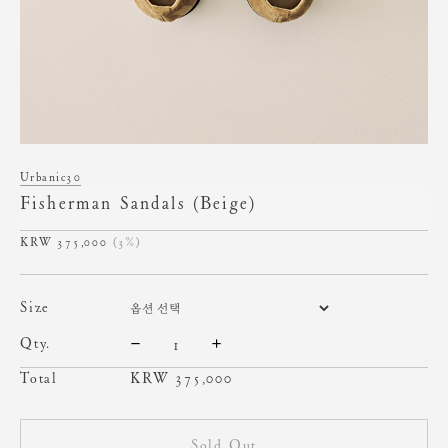
Urbanic30
Fisherman Sandals (Beige)
375,000
(3%)
size
qty.
Total
KRW
375,000
Sold Out