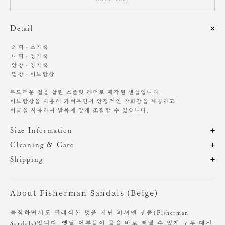
Detail
·외피 : 소가죽
·내피 : 양가죽
·안창 : 양가죽
·밑창 : 비브람창
부드러운 결을 살린 스플릿 레더로 제작된 샌들입니다.
비브람창을 사용해 가벼우면서 안정적인 착화감을 제공하고
버클을 사용하여 발목에 맞게 조절할 수 있습니다.
Size Information
제품의 일정 수량을 측정한 평균치수로 재는 방법과 위치에 따라 1~3cm
Cleaning & Care
편차가 있을 수 있습니다. (치수단위 : cm)
인공적인 가공을 진행하지 않은 타입의 특징으로,
Shipping
천연 가죽 소재 특성상 미세한 스크래치, 주름, 가죽 결 다름이 보일 수 있
주문 후, 1-3일 후 순차적 발송되는 제품입니다.(주말/공휴일 제외)
습니다.
사이즈
굽높이
About Fisherman Sandals (Beige)
제조 공정 대부분이 수작업으로 이루어져 발등의 높이나 볼의 너비, 디자
-
3
인 등
개체에 따라 색감과 만듦새의 차이가 있을 수 있습니다.
듬직하면서도 클래식한 멋을 지닌 피셔맨 샌들(Fisherman
Sandals)입니다. 옛날 어부들이 물을 바로 빼낼 수 있게 구두 대신