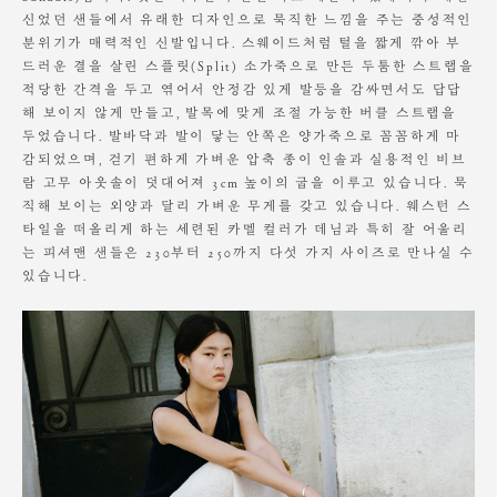
가죽의 까짐 또는 찢어짐이 발생되었을 경우 별도의 수선은 불가합니다.
신었던 샌들에서 유래한 디자인으로 묵직한 느낌을 주는 중성적인
분위기가 매력적인 신발입니다. 스웨이드처럼 털을 짧게 깎아 부
가죽 특성상 물과 열에 취약합니다.
드러운 결을 살린 스플릿(Split) 소가죽으로 만든 두툼한 스트랩을
착화 환경에 따라 가죽의 물 빠짐, 묻어남, 이염 등이 발생될 수 있습니다.
어두운 계열의 의류 착용 시 주의해주세요.
적당한 간격을 두고 엮어서 안정감 있게 발등을 감싸면서도 답답
해 보이지 않게 만들고, 발목에 맞게 조절 가능한 버클 스트랩을
물에 노출되었을 경우 충분히 말려주신 후 착화를 하셔야 합니다.
두었습니다. 발바닥과 발이 닿는 안쪽은 양가죽으로 꼼꼼하게 마
마른 헝겁으로 닦아주시고, 바람이 잘 통하는 곳에 완전히 말려주셔야 합
감되었으며, 걷기 편하게 가벼운 압축 종이 인솔과 실용적인 비브
니다.
람 고무 아웃솔이 덧대어져 3cm 높이의 굽을 이루고 있습니다. 묵
솔을 이용하여 자주 닦아주시고, 더스트 백에 관리하시기를 권해드립니다.
직해 보이는 외양과 달리 가벼운 무게를 갖고 있습니다. 웨스턴 스
타일을 떠올리게 하는 세련된 카멜 컬러가 데님과 특히 잘 어울리
는 피셔맨 샌들은 230부터 250까지 다섯 가지 사이즈로 만나실 수
있습니다.