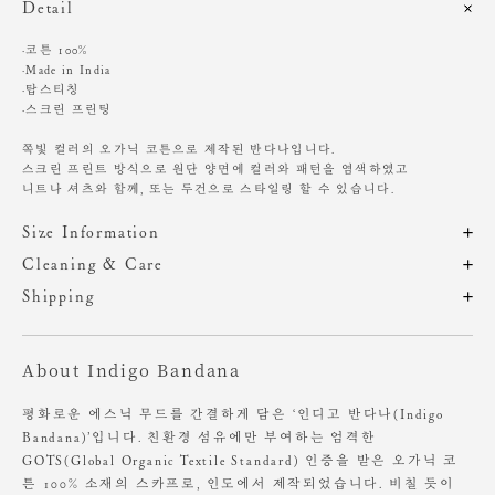
Detail
·코튼 100%
·Made in India
·탑스티칭
·스크린 프린팅
쪽빛 컬러의 오가닉 코튼으로 제작된 반다나입니다.
스크린 프린트 방식으로 원단 양면에 컬러와 패턴을 염색하였고
니트나 셔츠와 함께, 또는 두건으로 스타일링 할 수 있습니다.
Size Information
제품의 일정 수량을 측정한 평균치수로 재는 방법과 위치에 따라 1~3cm
Cleaning & Care
편차가 있을 수 있습니다. (치수단위 : cm)
해당 제품은 A/S가 불가하오니, 구매 전 참고 부탁 드립니다.
Shipping
주문 후, 1-3일 후 순차적 발송되는 제품입니다.(주말/공휴일 제외)
핸드프린트 특성 상 개체별 염색에 차이가 있을 수 있으며,
사이즈
가로
세로
이는 불량이 아닌 점 참고 부탁 드립니다.
About Indigo Bandana
OS
56
56
단독 혹은 비슷한 색상의 세탁물과 함께 찬물에 세탁하세요.
그늘에서 자연 건조를 권장합니다.
평화로운 에스닉 무드를 간결하게 담은 ‘인디고 반다나(Indigo
Bandana)’입니다. 친환경 섬유에만 부여하는 엄격한
GOTS(Global Organic Textile Standard) 인증을 받은 오가닉 코
튼 100% 소재의 스카프로, 인도에서 제작되었습니다. 비칠 듯이