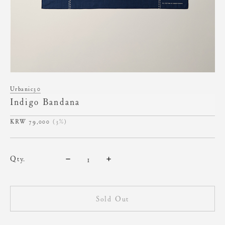
Urbanic30
Indigo Bandana
79,000
(3%)
qty.
Sold Out