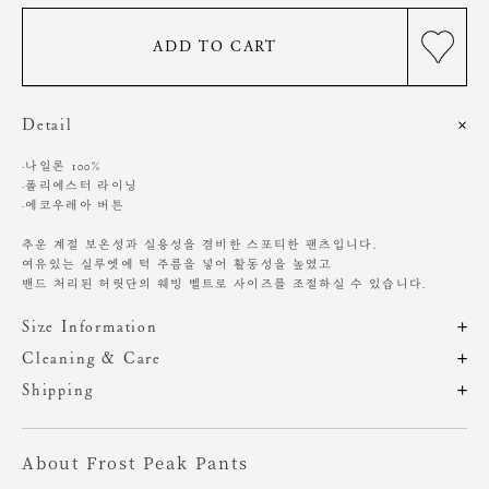
ADD TO CART
Detail
·나일론 100%
·폴리에스터 라이닝
·에코우레아 버튼
추운 계절 보온성과 실용성을 겸비한 스포티한 팬츠입니다.
여유있는 실루엣에 턱 주름을 넣어 활동성을 높였고
밴드 처리된 허릿단의 웨빙 벨트로 사이즈를 조절하실 수 있습니다.
Size Information
제품의 일정 수량을 측정한 평균치수로 재는 방법과 위치에 따라 1~3cm
Cleaning & Care
편차가 있을 수 있습니다. (치수단위 : cm)
드라이클리닝 권장
Shipping
20도 이하의 물에 중성 세제로 손 세탁 가능
주문 후, 1-3일 후 순차적 발송되는 제품입니다.(주말/공휴일 제외)
기계 세탁 시 변형, 이염, 변색, 탈색 가능성이 있음
사이즈
총장
허리
힙
밑위
허벅지
밑단
염소, 산소계 표백제 사용 금지
About Frost Peak Pants
원단에 직접 다림질 시 변형 가능성 있음. 스팀 다림질 권장
S
102
38.5
58
31.5
35.5
25
장시간 수분에 노출 시 변형 가능성 있음