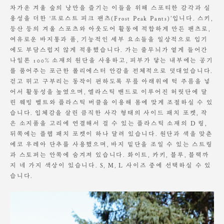
M
103
39.5
59
32
36
25.5
차가운 겨울 숲의 낭만을 즐기는 이들을 위해 스포티한 감각과 실
L
104
41
60.5
32.5
37
26
소비자의 부주의로 인한 제품 훼손 및 세탁 잘못으로 인한
용성을 더한 ‘프로스트 피크 팬츠(Frost Peak Pants)’입니다. 스키,
변형에 대해서는 보상의 책임을 지지 않습니다.
등산 등의 겨울 스포츠와 아웃도어 활동에 적합하게 만든 팬츠로,
여유로운 바지통과 품, 기능적인 세부 요소들을 일상적으로 입기
Model is wearing a S size. Height 168cm / Waist 23"
에도 부담스럽지 않게 적용했습니다. 가는 줄무늬가 옅게 들어간
나일론 100% 소재의 원단을 사용하고, 피부가 닿는 내부에는 공기
를 품어주는 포근한 폴리에스터 안감을 전체적으로 덧대었습니다.
걷고 뛰고 구부리는 동작이 편하도록 무릎 아래위에 턱 주름을 넣
어서 활동성을 높였으며, 엘라스틱 밴드로 이루어진 허릿단에 달
린 웨빙 벨트와 플라스틱 버클을 이용해 몸에 맞게 조절하실 수 있
습니다. 입체감을 살린 큼직한 사각 형태의 사이드 패치 포켓, 작
은 소지품을 고리에 연결해서 걸 수 있는 플라스틱 소재의 D 링,
뒤쪽에는 플랩 패치 포켓이 하나 달려 있습니다. 원단과 색을 맞춘
에코 우레아 단추를 사용했으며, 바지 밑단을 조일 수 있는 스트링
과 스토퍼는 안쪽에 숨겨져 있습니다. 화이트, 카키, 블루, 블랙까
지 네 가지 색상이 있습니다. S, M, L 사이즈 중에 선택하실 수 있
습니다.