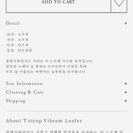
ADD TO CART
Detail
·외피 : 소가죽
·내피 : 소가죽
·안창 : 양가죽
·밑창 : 비브람창
클래식하면서도 가벼운 티 스트랩 비브람 로퍼입니다.
완만한 스퀘어 토 형태로 디자인되어 다양한 룩에
두루 잘 어울리는 매력적인 실루엣을 선사합니다.
Size Information
제품의 일정 수량을 측정한 평균치수로 재는 방법과 위치에 따라 1~3cm
Cleaning & Care
편차가 있을 수 있습니다. (치수단위 : cm)
인공적인 가공을 진행하지 않은 타입의 특징으로,
Shipping
천연 가죽 소재 특성상 미세한 스크래치, 주름, 가죽 결 다름이 보일 수 있
주문 후, 1-3일 후 순차적 발송되는 제품입니다.(주말/공휴일 제외)
습니다.
사이즈
굽높이
About T-strap Vibram Loafer
제조 공정 대부분이 수작업으로 이루어져 발등의 높이나 볼의 너비, 디자
-
3
인 등
개체에 따라 색감과 만듦새의 차이가 있을 수 있습니다.
클래식하면서도 가볍고 경쾌한 발걸음을 선사하는 ‘티 스트랩 비