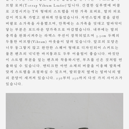
브람 로퍼(T-strap Vibram Loafer)’입니다. 간결한 실루엣에 버클
가죽의 까짐 또는 찢어짐이 발생되었을 경우 별도의 수선은 불가합니다.
로 고정시키는 T자 형태의 스트랩을 더한 가죽 로퍼로, 발의 피로
감이 적도록 가볍고 편하게 만들었습니다. 자연스럽게 결을 살린
가죽 특성상 물과 열에 취약합니다.
버팔로 소가죽을 사용했으며, 안쪽에는 소가죽을 덧대고 발바닥이
착화 환경에 따라 가죽의 물 빠짐, 묻어남, 이염 등이 발생될 수 있습니다.
밝은 계열의 의류 착용 시 주의해주세요.
닿는 부분은 보드라운 양가죽으로 마감했습니다. 내부에는 발의
충격을 완화시켜주는 라텍스 쿠션이 장착되었으며 3.5cm 두께의
물에 노출되었을 경우 충분히 말려주신 후 착화를 하셔야 합니다.
두툼한 비브람(Vibram) 아웃솔이 달려 있습니다. 앞코의 모양은
마른 헝겁으로 닦아주시고, 바람이 잘 통하는 곳에 완전히 말려주셔야 합
너무 동그랗지 않고 완만한 스퀘어 형태로 디자인되어 스커트는
니다.
물론 팬츠의 넉넉한 바지통과도 두루 어울림이 좋습니다. 바짓단
솔을 이용하여 자주 닦아주시고, 더스트 백에 관리하시기를 권해드립니다.
이 스트랩 부분을 덮는 팬츠와 착용하시면, 부츠를 신은 것처럼 연
출하실 수 있습니다. 앤티크한 아연 소재의 버클을 이용해 발목에
맞게 스트랩을 조절하실 수 있으며, 발뒤꿈치 옆에는 얼바닉의 열
쇠 문양이 새겨져 있습니다. 230부터 250까지 다섯 가지 사이즈가
있습니다.