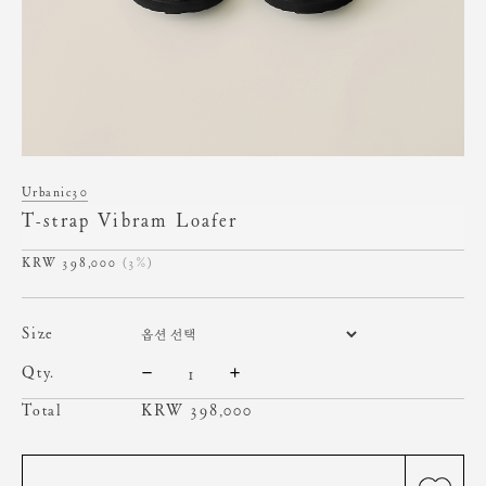
Urbanic30
T-strap Vibram Loafer
398,000
(3%)
size
qty.
Total
KRW
398,000