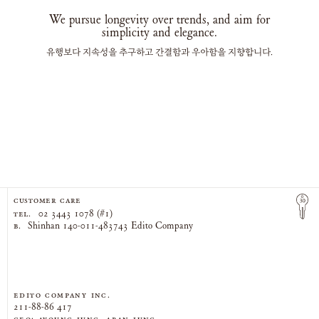
We pursue longevity over trends, and aim for
simplicity and elegance.
유행보다 지속성을 추구하고 간결함과 우아함을 지향합니다.
CUSTOMER CARE
TEL.
02 3443 1078 (#1)
B.
Shinhan 140-011-483743 Edito Company
EDITO COMPANY Inc.
211-88-86 417
CEO: AYOUNG JUNG, ARAN JUNG