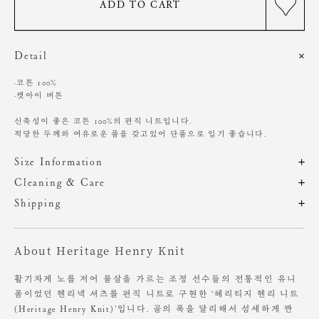
ADD TO CART
Detail
·코튼 100%
·캣아이 버튼
신축성이 좋은 코튼 100%의 편직 니트입니다.
적당한 두께와 여유로운 품을 갖고있어 단품으로 입기 좋습니다.
Size Information
제품의 일정 수량을 측정한 평균치수로 재는 방법과 위치에 따라 1~3cm
Cleaning & Care
편차가 있을 수 있습니다. (치수단위 : cm)
드라이클리닝 권장
Shipping
찬물에 단독 손세탁 권장
주문 후, 1-3일 후 순차적 발송되는 제품입니다.(주말/공휴일 제외)
기계 세탁 시 변형, 이염, 변색, 탈색 있음
사이즈
총장
어깨
가슴
암홀
소매
염소, 산소계 표백제 사용 금지
About Heritage Henry Knit
원단에 직접 다림질 시 변형 가능성 있음. 스팀 다림질 권장
OS
53.5
33.5
43.5
23.5
59.5
장시간 수분에 노출 시 변형 가능성 있음
활기차게 노를 저어 물살을 가르는 조정 선수들의 전통적인 유니
소비자의 부주의로 인한 제품 훼손 및 세탁 잘못으로 인한
폼이었던 헨리넥 셔츠를 편직 니트로 구현한 ‘헤리티지 헨리 니트
Height 165cm / Waist 24" Slim 55 size.
변형에 대해서는 보상의 책임을 지지 않습니다.
(Heritage Henry Knit)’입니다. 골의 폭을 달리해서 섬세하게 짠