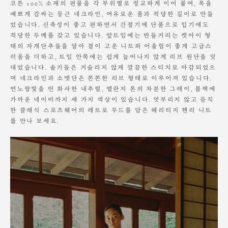
코튼 100% 소재의 편물을 각 부위별로 정교하게 이어 붙여, 목을
예쁘게 감싸는 둥근 네크라인, 여유로운 품과 적당한 길이로 만들
었습니다. 신축성이 좋고 편하면서 간절기에 단품으로 입기에도
적당한 두께를 갖고 있습니다. 앞트임에는 반들거리는 캣아이 형
태의 자개단추들을 달아 결이 고운 니트와 어울림이 좋게 고급스
러움을 더하고, 트임 안쪽에는 쉽게 늘어나지 않게 리브 원단을 덧
대었습니다. 솔기들은 거슬리지 않게 깔끔한 스티치로 마감되었으
며 네크라인과 소맷단은 쫀쫀한 리브 형태로 이루어져 있습니다.
연노랑빛을 띤 화사한 내추럴, 멜란지 톤의 차분한 그레이, 블랙에
가까운 네이비까지 세 가지 색상이 있습니다. 멋부리지 않고 듬직
한 클래식 스포츠웨어의 레트로 무드를 담은 헤리티지 헨리 니트
를 만나 보세요.