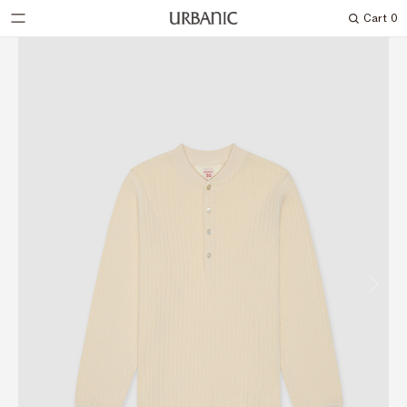
Cart
0
Search