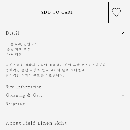
ADD TO CART
Detail
·코튼 60%, 린넨 40%
·플랩 패치 포켓
·자개 버튼
자연스러운 질감과 구김이 매력적인 린넨 혼방 롱스커트입니다.
입체적인 플랩 포켓과 벨트 고리의 단추 디테일로
클래식한 사파리 무드를 더했습니다.
Size Information
제품의 일정 수량을 측정한 평균치수로 재는 방법과 위치에 따라 1~3cm
Cleaning & Care
편차가 있을 수 있습니다. (치수단위 : cm)
드라이클리닝 권장
Shipping
기계 세탁시 변형, 이염,변색, 탈색 가능성이 있음
주문 후, 1-3일 후 순차적 발송되는 제품입니다.(주말/공휴일 제외)
염소, 산소계 표백제 사용금지
사이즈
총장
허리
힙
밑단
원단에 직접 다림질 시 변형 가능성 있음. 스팀다림질 권장
About Field Linen Skirt
장시간 수분에 노출시 변형 가능성 있음
XS
84
34
46.5
48.5