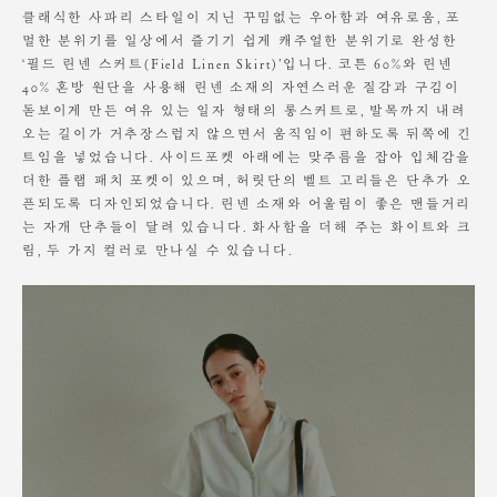
S
85
35.5
47.5
50
소비자의 부주의로 인한 제품 훼손 및 세탁 잘못으로 인한
클래식한 사파리 스타일이 지닌 꾸밈없는 우아함과 여유로움, 포
M
86
37
49
51
변형에 대해서는 보상의 책임을 지지 않습니다.
멀한 분위기를 일상에서 즐기기 쉽게 캐주얼한 분위기로 완성한
L
87
38.5
50
52
‘필드 린넨 스커트(Field Linen Skirt)’입니다. 코튼 60%와 린넨
40% 혼방 원단을 사용해 린넨 소재의 자연스러운 질감과 구김이
돋보이게 만든 여유 있는 일자 형태의 롱스커트로, 발목까지 내려
Model is wearing a S size. Height 168cm / Waist 23"
오는 길이가 거추장스럽지 않으면서 움직임이 편하도록 뒤쪽에 긴
트임을 넣었습니다. 사이드포켓 아래에는 맞주름을 잡아 입체감을
더한 플랩 패치 포켓이 있으며, 허릿단의 벨트 고리들은 단추가 오
픈되도록 디자인되었습니다. 린넨 소재와 어울림이 좋은 맨들거리
는 자개 단추들이 달려 있습니다. 화사함을 더해 주는 화이트와 크
림, 두 가지 컬러로 만나실 수 있습니다.