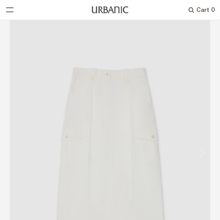
Cart
0
Search