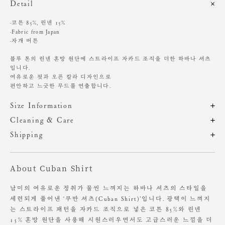
Detail
·코튼 85%, 린넨 15%
·Fabric from Japan
·자개 버튼
블루 톤의 린넨 혼방 원단에 스트라이프 자카드 조직을 더한 하바나 셔츠
입니다.
여유로운 핏과 오픈 칼라 디자인으로
편안하고 느긋한 무드를 연출합니다.
Size Information
제품의 일정 수량을 측정한 평균치수로 재는 방법과 위치에 따라 1~3cm
Cleaning & Care
편차가 있을 수 있습니다. (치수단위 : cm)
드라이클리닝 권장
Shipping
찬물에 단독 손세탁 권장
주문 후, 1-3일 후 순차적 발송되는 제품입니다.(주말/공휴일 제외)
기계 세탁 시 변형, 이염, 변색, 탈색 있음
사이즈
총장
어깨
가슴
암홀
소매
염소, 산소계 표백제 사용 금지
About Cuban Shirt
원단에 직접 다림질 시 변형 가능성 있음. 스팀 다림질 권장
OS
61
44.5
56.5
22
23.5
장시간 수분에 노출 시 변형 가능성 있음
남미의 여유로운 정취가 물씬 느껴지는 하바나 셔츠의 스타일을
소비자의 부주의로 인한 제품 훼손 및 세탁 잘못으로 인한
세련되게 풀어낸 ‘쿠반 셔츠(Cuban Shirt)’입니다. 광택이 느껴지
Height 168cm / Waist 23" Slim 55 size.
변형에 대해서는 보상의 책임을 지지 않습니다.
는 스트라이프 패턴을 자카드 조직으로 넣은 코튼 85%와 린넨
15% 혼방 원단을 사용해 시원스러우면서도 고급스러운 느낌을 더