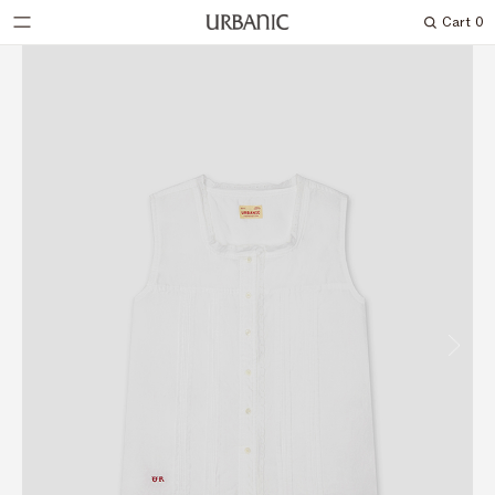
Cart
0
Search