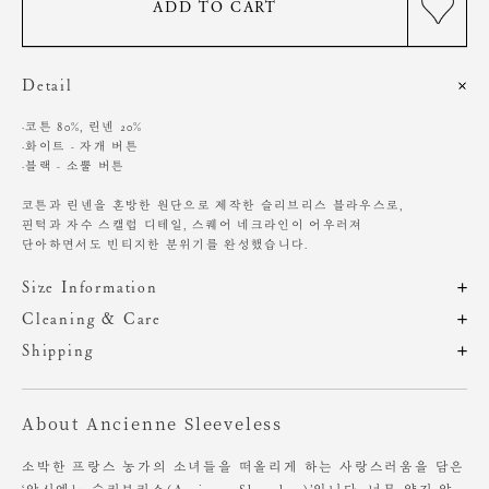
ADD TO CART
Detail
·코튼 80%, 린넨 20%
·화이트 - 자개 버튼
·블랙 - 소뿔 버튼
코튼과 린넨을 혼방한 원단으로 제작한 슬리브리스 블라우스로,
핀턱과 자수 스캘럽 디테일, 스퀘어 네크라인이 어우러져
단아하면서도 빈티지한 분위기를 완성했습니다.
Size Information
제품의 일정 수량을 측정한 평균치수로 재는 방법과 위치에 따라 1~3cm
Cleaning & Care
편차가 있을 수 있습니다. (치수단위 : cm)
드라이클리닝 권장
Shipping
찬물에 단독 손세탁 권장
주문 후, 1-3일 후 순차적 발송되는 제품입니다.(주말/공휴일 제외)
기계 세탁 시 변형, 이염, 변색, 탈색 있음
사이즈
총장
어깨
가슴
암홀
염소, 산소계 표백제 사용 금지
About Ancienne Sleeveless
원단에 직접 다림질 시 변형 가능성 있음. 스팀 다림질 권장
OS
55
35
46.5
18.5
장시간 수분에 노출 시 변형 가능성 있음
소박한 프랑스 농가의 소녀들을 떠올리게 하는 사랑스러움을 담은
소비자의 부주의로 인한 제품 훼손 및 세탁 잘못으로 인한