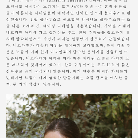
‘앙시엔느 슬리브리스(Ancienne Sleeveless)’입니다. 너무 얇지 않
Height 168cm / Waist 23" Slim 55 size.
변형에 대해서는 보상의 책임을 지지 않습니다.
으면서도 섬세함이 느껴지는 코튼 80%와 린넨 20% 혼방 원단을
골라 아름다운 디테일들이 매력적인 단아한 민소매 블라우스로 완
성했습니다. 긴팔 블라우스로 선보였던 앙시엔느 블라우스와는 조
금 다른 소재와 핏, 테이핑 디테일을 적용했습니다. 귀여운 스퀘어
네크라인 아래에 가로 절개선을 넣고, 핀턱 주름들을 정교하게 배
치해 짤막하면서도 가볍게 퍼지는 실루엣이 산뜻하게 만들었습니
다. 네크라인과 암홀의 파임을 세심하게 고려했으며, 특히 암홀 부
분은 노출이 거의 없게 디자인되어 단아한 분위기를 연출하실 수
있습니다. 네크라인과 여밈을 따라 자수 처리된 스캘럽 라인의 고
운 패브릭이 덧대어져 있으며, 한쪽 귀퉁이에는 로고 U.R.이 붉은
십자수로 곱게 장식되어 있습니다. 자개 단추를 매치한 화이트와
빈티지한 느낌이 나게 염색한 반들거리는 소뿔 단추를 매치한 블
랙, 두 가지 색상이 있습니다.