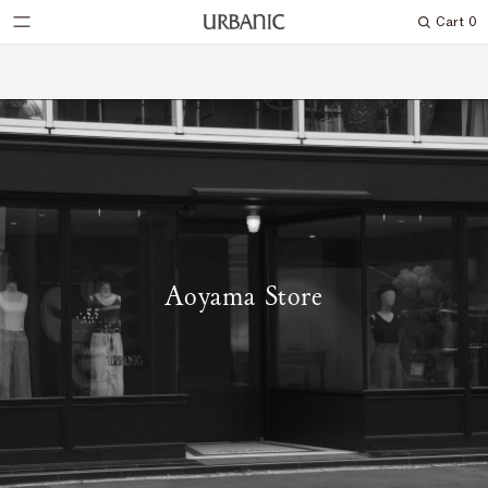
Cart
0
Search
Aoyama Store