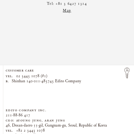
Tel: +81 3 6427 1314
Map
CUSTOMER CARE
TEL.
02 3443 1078 (#1)
B.
Shinhan 140-011-483743 Edito Company
EDITO COMPANY Inc.
211-88-86 417
CEO: AYOUNG JUNG, ARAN JUNG
46, Dosan-daero 55-gil, Gangnam-gu, Seoul, Republic of Korea
TEL.
+82 2 3443 1078