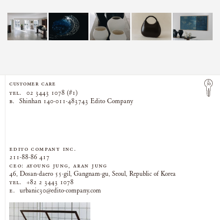
CUSTOMER CARE
TEL.
02 3443 1078 (#1)
B.
Shinhan 140-011-483743 Edito Company
EDITO COMPANY Inc.
211-88-86 417
CEO: AYOUNG JUNG, ARAN JUNG
46, Dosan-daero 55-gil, Gangnam-gu, Seoul, Republic of Korea
TEL.
+82 2 3443 1078
E.
urbanic30@edito-company.com